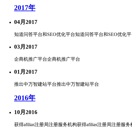
更多认证>>
2017年
服务器证书
04月
2017
服务器证书给网站机密信息上安全锁
知道问答平台和SEO优化平台
知道问答平台和SEO优化平
安全联盟
03月
2017
给用户一个信任你的理由
企商机推广平台
企商机推广平台
可信网站
可信网站是网站取信于民的身份证
01月
2017
诚信网站
推出中万智建站平台
推出中万智建站平台
诚信网站是互联网信用认证平台权威认证
2016年
软文发布
10月
2016
提供全方位互联网品牌推广营销服务
获得afilias注册局注册服务机构
获得afilias注册局注册服
企商机