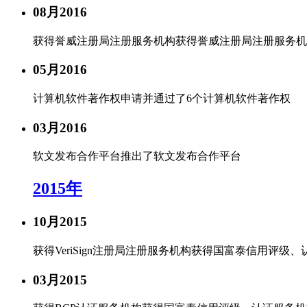
营销推广利器 让更多客户主动找上门
08月
2016
SEO优化
获得誉威注册局注册服务机构
获得誉威注册局注册服务机
使网站更适合搜索引擎的索引原则
05月
2016
口碑营销
计算机软件著作权
申请并通过了6个计算机软件著作权
专为企业服务的低成本网络营销方案
03月
2016
网站运营
软文发布合作平台
推出了软文发布合作平台
激发您的网站活力
创造您的网站价值
2015年
联系我们
10月
2015
联络我们，将以最好的服务回馈您
获得VeriSign注册局注册服务机构
获得国富泰信用评级、
公司风采
公司环境、团队风采、户外旅游
03月
2015
荣誉资质