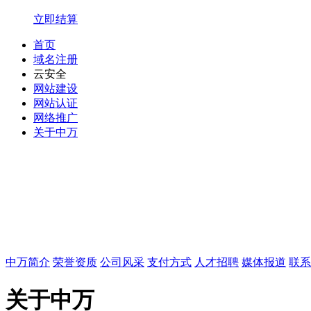
立即结算
首页
域名注册
云安全
网站建设
网站认证
网络推广
关于中万
优惠专区
常见问题
如何选择高质量域名？
域名解析详细指导
中万域名如何续
域名服务
我的域名
域名转入
DNS管理
域名解析
域名预定
域名价格
中万简介
荣誉资质
公司风采
支付方式
人才招聘
媒体报道
联系
域名注册
关于中万
.top
.xyz
.com
.net
.cn
.org
.com.cn
商标域名
.我爱你
.网址
.wang