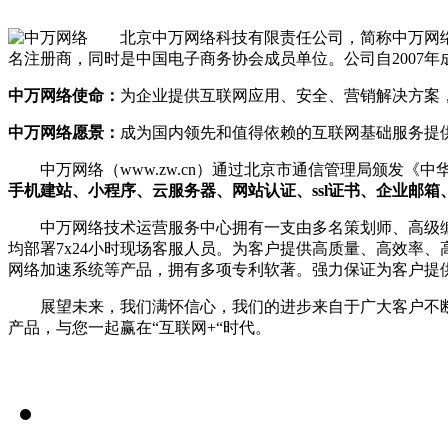
SSL证书
北京中万网络科技有限责任公司，简称中万网络（
名注册商，同时是中国电子商务协会成员单位。公司自2007
服务器证书给网站机密信息上安全锁
中万网络使命：
为企业提供互联网应用、安全、营销解决方案
渗透测试
中万网络愿景：
成为国内领先和值得依赖的互联网基础服务提
比黑客更早发现可导致企业数据泄露
中万网络（www.zw.cn）通过北京市通信管理局颁发
漏洞扫描
手机建站、小程序、云服务器、网站认证、ssl证书、企业邮箱
企业信息安全体系建设第一步！
中万网络技术运营服务中心拥有一支由多名策划师、高级
DNS解析
均部署7x24小时现场客服人员。为客户提供高质量、高效率、
网络加速系统等产品，拥有多项专利软著。强力保证为客户提
多节点多线路，高防安全，稳定高速
展望未来，我们满怀信心，我们的进步来自于广大客户不
高端定制
产品，与您一起赢在“互联网+“时代。
领会您的想法，建出您心里的世界
智能建站
所见即所得，2000+高颜值网站设计全覆盖