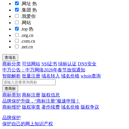
.网址
热
.集团
热
.我爱你
.网站
.top
热
.org.cn
.com.cn
.net.cn
查域名
商标分类
可信网站
SSl证书
绿标认证
DNS安全
中万公告：中万网络2026年春节放假通知
智能解析
批量注册
域名转入
域名价格
whois查询
查商标
商标类别
商标注册
版权信息
品牌保护升级，“商标注册”极速申报！
商标维护
版权审查
著作续费
域名价格
版权争议
品牌保护
保护自己的网上知识产权