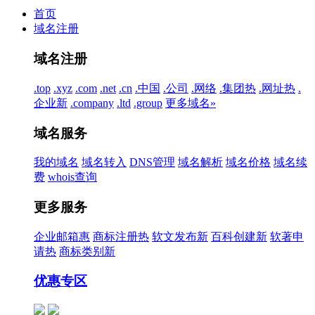
首页
域名注册
域名注册
.top
.xyz
.com
.net
.cn
.中国
.公司
.网络
.集团
热
.网址
热
.
企业
新
.company
.ltd
.group
更多域名»
域名服务
我的域名
域名转入
DNS管理
域名解析
域名价格
域名续
费
whois查询
更多服务
企业邮箱
惠
商标注册
热
软文发布
新
百科创建
新
软著申
请
热
商标类别
新
优惠专区