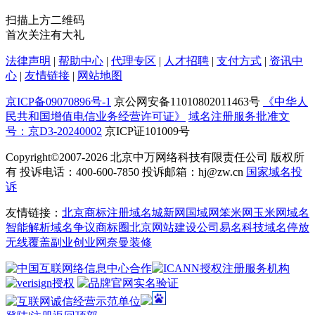
扫描上方二维码
首次关注有大礼
法律声明
|
帮助中心
|
代理专区
|
人才招聘
|
支付方式
|
资讯中
心
|
友情链接
|
网站地图
京ICP备09070896号-1
京公网安备11010802011463号
《中华人
民共和国增值电信业务经营许可证》
域名注册服务批准文
号：京D3-20240002
京ICP证101009号
Copyright©2007-2026
北京中万网络科技有限责任公司 版权所
有 投诉电话：400-600-7850 投诉邮箱：hj@zw.cn
国家域名投
诉
友情链接：
北京商标注册
域名城
新网
国域网
笨米网
玉米网
域名
智能解析
域名争议
商标圈
北京网站建设公司
易名科技
域名停放
无线覆盖
副业创业网
奈曼装修