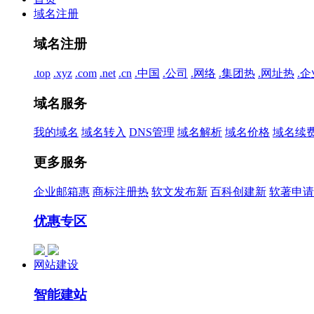
域名注册
域名注册
.top
.xyz
.com
.net
.cn
.中国
.公司
.网络
.集团
热
.网址
热
.企
域名服务
我的域名
域名转入
DNS管理
域名解析
域名价格
域名续
更多服务
企业邮箱
惠
商标注册
热
软文发布
新
百科创建
新
软著申请
优惠专区
网站建设
智能建站