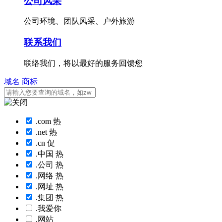
公司风采
公司环境、团队风采、户外旅游
联系我们
联络我们，将以最好的服务回馈您
域名
商标
.com
热
.net
热
.cn
促
.中国
热
.公司
热
.网络
热
.网址
热
.集团
热
.我爱你
.网站