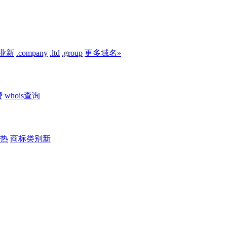
业
新
.company
.ltd
.group
更多域名»
费
whois查询
热
商标类别
新