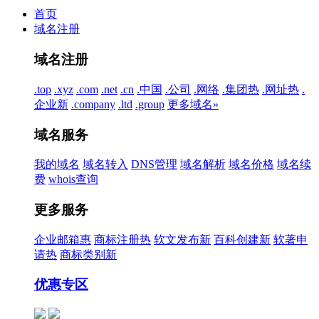
首页
域名注册
域名注册
.top
.xyz
.com
.net
.cn
.中国
.公司
.网络
.集团
热
.网址
热
.
企业
新
.company
.ltd
.group
更多域名»
域名服务
我的域名
域名转入
DNS管理
域名解析
域名价格
域名续
费
whois查询
更多服务
企业邮箱
惠
商标注册
热
软文发布
新
百科创建
新
软著申
请
热
商标类别
新
优惠专区