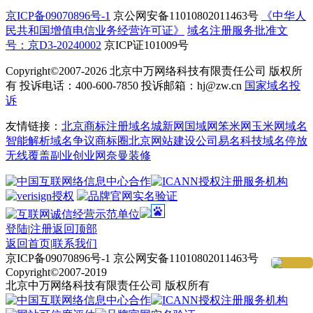
京ICP备09070896号-1
京公网安备11010802011463号
《中华人
民共和国增值电信业务经营许可证》
域名注册服务批准文
号：京D3-20240002
京ICP证101009号
Copyright©2007-2026
北京中万网络科技有限责任公司 版权所
有 投诉电话：400-600-7850 投诉邮箱：hj@zw.cn
国家域名投
诉
友情链接：
北京商标注册
域名城
新网
国域网
笨米网
玉米网
域名
智能解析
域名争议
商标圈
北京网站建设公司
易名科技
域名停放
无线覆盖
副业创业网
奈曼装修
登陆
|
注册
返回顶部
返回首页
|
联系我们
京ICP备09070896号-1 京公网安备11010802011463号
Copyright©2007-2019
北京中万网络科技有限责任公司 版权所有