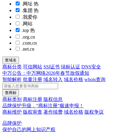
.网址
热
.集团
热
.我爱你
.网站
.top
热
.org.cn
.com.cn
.net.cn
查域名
商标分类
可信网站
SSl证书
绿标认证
DNS安全
中万公告：中万网络2026年春节放假通知
智能解析
批量注册
域名转入
域名价格
whois查询
查商标
商标类别
商标注册
版权信息
品牌保护升级，“商标注册”极速申报！
商标维护
版权审查
著作续费
域名价格
版权争议
品牌保护
保护自己的网上知识产权