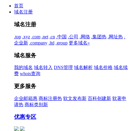
首页
域名注册
域名注册
.top
.xyz
.com
.net
.cn
.中国
.公司
.网络
.集团
热
.网址
热
.
企业
新
.company
.ltd
.group
更多域名»
域名服务
我的域名
域名转入
DNS管理
域名解析
域名价格
域名续
费
whois查询
更多服务
企业邮箱
惠
商标注册
热
软文发布
新
百科创建
新
软著申
请
热
商标类别
新
优惠专区