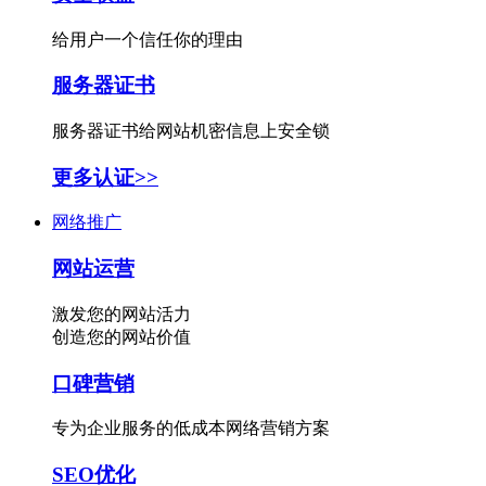
给用户一个信任你的理由
服务器证书
服务器证书给网站机密信息上安全锁
更多认证>>
网络推广
网站运营
激发您的网站活力
创造您的网站价值
口碑营销
专为企业服务的低成本网络营销方案
SEO优化