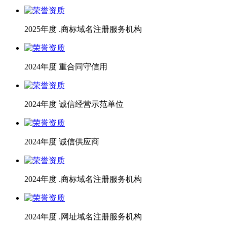
2025年度 .商标域名注册服务机构
2024年度 重合同守信用
2024年度 诚信经营示范单位
2024年度 诚信供应商
2024年度 .商标域名注册服务机构
2024年度 .网址域名注册服务机构