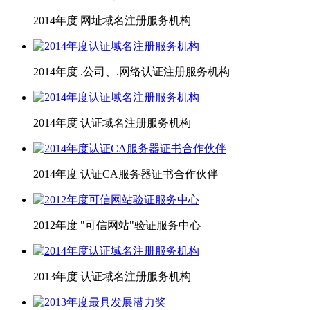
2014年度 网址域名注册服务机构
2014年度 .公司、.网络认证注册服务机构
2014年度 认证域名注册服务机构
2014年度 认证CA服务器证书合作伙伴
2012年度 "可信网站"验证服务中心
2013年度 认证域名注册服务机构