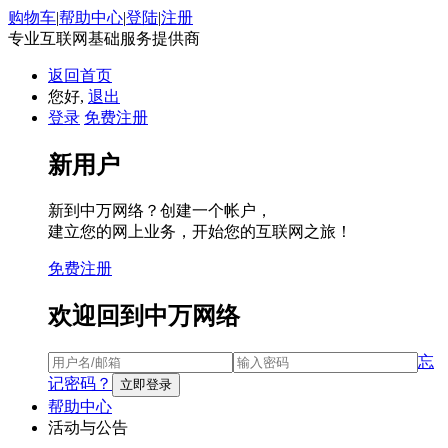
购物车
|
帮助中心
|
登陆
|
注册
专业互联网基础服务提供商
返回首页
您好,
退出
登录
免费注册
新用户
新到中万网络？创建一个帐户，
建立您的网上业务，开始您的互联网之旅！
免费注册
欢迎回到中万网络
忘
记密码？
帮助中心
活动与公告