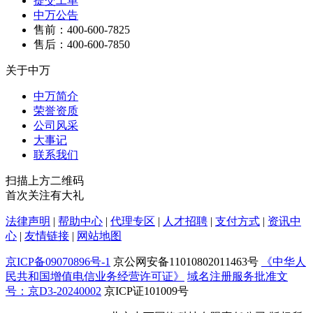
提交工单
中万公告
售前：400-600-7825
售后：400-600-7850
关于中万
中万简介
荣誉资质
公司风采
大事记
联系我们
扫描上方二维码
首次关注有大礼
法律声明
|
帮助中心
|
代理专区
|
人才招聘
|
支付方式
|
资讯中
心
|
友情链接
|
网站地图
京ICP备09070896号-1
京公网安备11010802011463号
《中华人
民共和国增值电信业务经营许可证》
域名注册服务批准文
号：京D3-20240002
京ICP证101009号