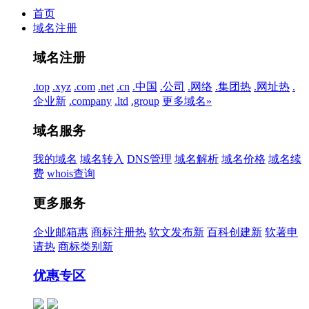
首页
域名注册
域名注册
.top
.xyz
.com
.net
.cn
.中国
.公司
.网络
.集团
热
.网址
热
.
企业
新
.company
.ltd
.group
更多域名»
域名服务
我的域名
域名转入
DNS管理
域名解析
域名价格
域名续
费
whois查询
更多服务
企业邮箱
惠
商标注册
热
软文发布
新
百科创建
新
软著申
请
热
商标类别
新
优惠专区