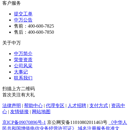
客户服务
提交工单
中万公告
售前：400-600-7825
售后：400-600-7850
关于中万
中万简介
荣誉资质
公司风采
大事记
联系我们
扫描上方二维码
首次关注有大礼
法律声明
|
帮助中心
|
代理专区
|
人才招聘
|
支付方式
|
资讯中
心
|
友情链接
|
网站地图
京ICP备09070896号-1
京公网安备11010802011463号
《中华人
民共和国增值电信业务经营许可证》
域名注册服务批准文