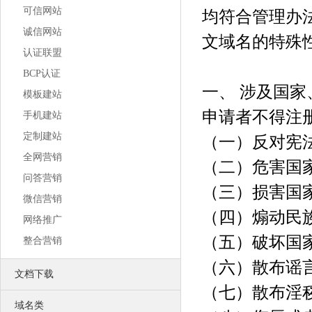
营销推广利器 让更多客户主动找上门
可信网站
均符合管理办
SEO优化
使网站更适合搜索引擎的索引原则
诚信网站
文域名的特殊
口碑营销
专为企业服务的低成本网络营销方案
认证联盟
网站运营
BCP认证
激发您的网站活力
一、 涉及国
创造您的网站价值
模板建站
联系我们
申请者不得注
联络我们，将以最好的服务回馈您
手机建站
公司风采
定制建站
（一）反对宪
公司环境、团队风采、户外旅游
荣誉资质
全网营销
（二）危害国
我们获得的荣誉不甚枚举，感谢有你
中万简介
问答营销
（三）损害国
一流的销售顾问、专业的技术团队
微信营销
（四）煽动民
网络推广
（五）破坏国
整合营销
（六）散布谣
文档下载
（七）散布淫
域名类