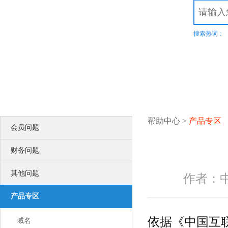
.top
.xyz
.com
.net
.cn
.org
.com.cn
商标域名
.我爱你
.网址
.wang
热
溢价域名
.集
SSL证书
服务器证书给网站机密信息上安全锁
渗透测试
搜索热词：
比黑客更早发现可导致企业数据泄露
漏洞扫描
企业信息安全体系建设第一步！
DNS解析
多节点多线路，高防安全，稳定高速
高端定制
领会您的想法，建出您心里的世界
智能建站
所见即所得，2000+高颜值网站设计全覆盖
更多认证>>
帮助中心
>
产品专区
会员问题
服务器证书
服务器证书给网站机密信息上安全锁
安全联盟
财务问题
给用户一个信任你的理由
可信网站
其他问题
可信网站是网站取信于民的身份证
作者：
诚信网站
诚信网站是互联网信用认证平台权威认证
产品专区
软文发布
提供全方位互联网品牌推广营销服务
依据《中国互
企商机
域名