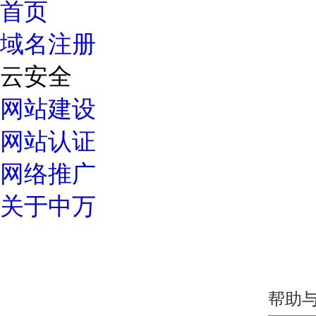
首页
域名注册
云安全
网站建设
网站认证
网络推广
关于中万
优惠专区
常见问题
如何选择高质量域名？
域名解析详细指导
中万域名如何续费？
域名过户操
域名服务
24小时服务热线：
我的域名
域名转入
DNS管理
域名解析
域名预定
域名价格
域名续费
whois查
帮助
400-600-7850
域名注册