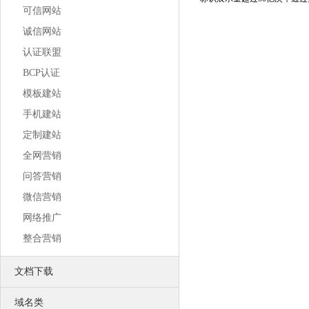
营销推广利器 让更多客户主动找上门
可信网站
SEO优化
使网站更适合搜索引擎的索引原则
诚信网站
口碑营销
专为企业服务的低成本网络营销方案
认证联盟
网站运营
BCP认证
激发您的网站活力
创造您的网站价值
模板建站
联系我们
联络我们，将以最好的服务回馈您
手机建站
公司风采
定制建站
公司环境、团队风采、户外旅游
荣誉资质
全网营销
我们获得的荣誉不甚枚举，感谢有你
中万简介
问答营销
一流的销售顾问、专业的技术团队
微信营销
网络推广
整合营销
文档下载
域名类