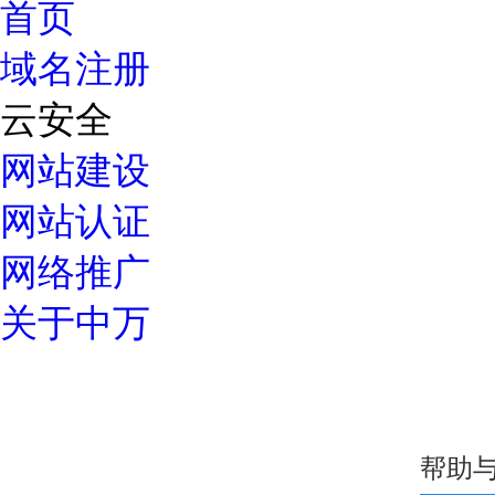
首页
域名注册
云安全
网站建设
网站认证
网络推广
关于中万
优惠专区
常见问题
如何选择高质量域名？
域名解析详细指导
中万域名如何续费？
域名过户操
域名服务
24小时服务热线：
我的域名
域名转入
DNS管理
域名解析
域名预定
域名价格
域名续费
whois查
帮助
400-600-7850
域名注册