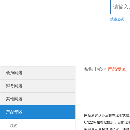
.top
.xyz
.com
.net
.cn
.org
.com.cn
商标域名
.我爱你
.网址
.wang
热
溢价域名
.集
SSL证书
服务器证书给网站机密信息上安全锁
渗透测试
搜索热词：
比黑客更早发现可导致企业数据泄露
漏洞扫描
企业信息安全体系建设第一步！
DNS解析
多节点多线路，高防安全，稳定高速
高端定制
领会您的想法，建出您心里的世界
智能建站
所见即所得，2000+高颜值网站设计全覆盖
更多认证>>
帮助中心
>
产品专区
会员问题
服务器证书
服务器证书给网站机密信息上安全锁
安全联盟
财务问题
给用户一个信任你的理由
可信网站
其他问题
可信网站是网站取信于民的身份证
诚信网站
诚信网站是互联网信用认证平台权威认证
产品专区
软文发布
网站通过认证后将在IE浏览器
提供全方位互联网品牌推广营销服务
CNZZ权威数据统计，目前IE浏
企商机
域名
标识展示量超过50亿次，通