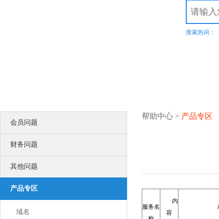
.top
.xyz
.com
.net
.cn
.org
.com.cn
商标域名
.我爱你
.网址
.wang
热
溢价域名
.集
SSL证书
服务器证书给网站机密信息上安全锁
渗透测试
搜索热词：
比黑客更早发现可导致企业数据泄露
漏洞扫描
企业信息安全体系建设第一步！
DNS解析
多节点多线路，高防安全，稳定高速
高端定制
领会您的想法，建出您心里的世界
智能建站
所见即所得，2000+高颜值网站设计全覆盖
更多认证>>
帮助中心
>
产品专区
会员问题
服务器证书
服务器证书给网站机密信息上安全锁
安全联盟
财务问题
给用户一个信任你的理由
可信网站
其他问题
可信网站是网站取信于民的身份证
诚信网站
诚信网站是互联网信用认证平台权威认证
产品专区
软文发布
内
提供全方位互联网品牌推广营销服务
服务名
企商机
域名
容
称