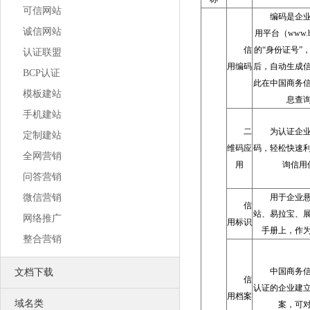
营销推广利器 让更多客户主动找上门
可信网站
SEO优化
编码是企
使网站更适合搜索引擎的索引原则
诚信网站
用平台（www.b
口碑营销
信
的“身份证号”
专为企业服务的低成本网络营销方案
认证联盟
网站运营
用编码
后，自动生成
BCP认证
激发您的网站活力
此在中国商务
创造您的网站价值
模板建站
息查
联系我们
联络我们，将以最好的服务回馈您
手机建站
公司风采
二
为认证企
定制建站
公司环境、团队风采、户外旅游
维码应
码，轻松快速
荣誉资质
全网营销
我们获得的荣誉不甚枚举，感谢有你
用
询信用
中万简介
问答营销
一流的销售顾问、专业的技术团队
微信营销
用于企业
信
站、易拉宝、
网络推广
用标识
手册上，作
整合营销
中国商务
文档下载
信
认证的企业建
用档案
域名类
案，可