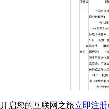
络安全
服
中国市场
商业欺诈网）
公共服
（bcp.12312.g
际电子商务网
平台； 新浪、
宣
易微博； 《国
传推广
国经贸》、《
国性平面媒体及
京交会、广交
务博览会等大
推广； 提供
和 360网站
高企业的
开启您的互联网之旅
立即注册