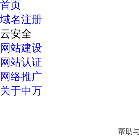
首页
域名注册
云安全
网站建设
网站认证
网络推广
关于中万
优惠专区
常见问题
如何选择高质量域名？
域名解析详细指导
中万域名如何续费？
域名过户操
域名服务
24小时服务热线：
我的域名
域名转入
DNS管理
域名解析
域名预定
域名价格
域名续费
whois查
帮助
400-600-7850
域名注册