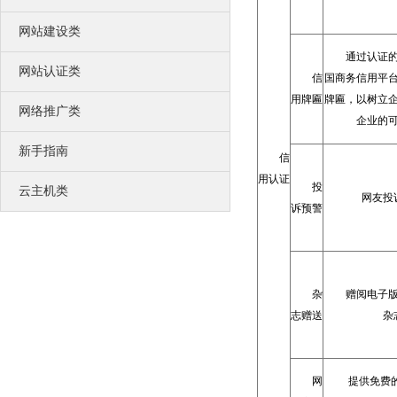
网站建设类
通过认证
网站认证类
信
国商务信用平
用牌匾
牌匾，以树立
网络推广类
企业的
新手指南
信
用认证
投
云主机类
网友投
诉预警
杂
赠阅电子
志赠送
杂
网
提供免费的