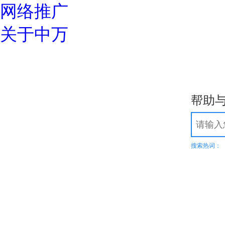
网络推广
关于中万
优惠专区
常见问题
如何选择高质量域名？
域名解析详细指导
中万域名如何续费？
域名过户操
域名服务
24小时服务热线：
我的域名
域名转入
DNS管理
域名解析
域名预定
域名价格
域名续费
whois查
帮助
400-600-7850
域名注册
.top
.xyz
.com
.net
.cn
.org
.com.cn
商标域名
.我爱你
.网址
.wang
热
溢价域名
.集
SSL证书
服务器证书给网站机密信息上安全锁
渗透测试
搜索热词：
比黑客更早发现可导致企业数据泄露
漏洞扫描
企业信息安全体系建设第一步！
DNS解析
多节点多线路，高防安全，稳定高速
高端定制
领会您的想法，建出您心里的世界
智能建站
所见即所得，2000+高颜值网站设计全覆盖