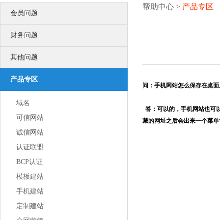
更多认证>>
帮助中心
>
产品专区
会员问题
服务器证书
服务器证书给网站机密信息上安全锁
安全联盟
财务问题
给用户一个信任你的理由
可信网站
其他问题
可信网站是网站取信于民的身份证
诚信网站
诚信网站是互联网信用认证平台权威认证
产品专区
软文发布
问：手机网站怎么保存在桌面
提供全方位互联网品牌推广营销服务
企商机
域名
答：可以的，手机网站也可以
营销推广利器 让更多客户主动找上门
可信网站
SEO优化
藏的网址之后会出来一个菜单
使网站更适合搜索引擎的索引原则
诚信网站
口碑营销
专为企业服务的低成本网络营销方案
认证联盟
网站运营
BCP认证
激发您的网站活力
创造您的网站价值
模板建站
联系我们
联络我们，将以最好的服务回馈您
手机建站
公司风采
定制建站
公司环境、团队风采、户外旅游
荣誉资质