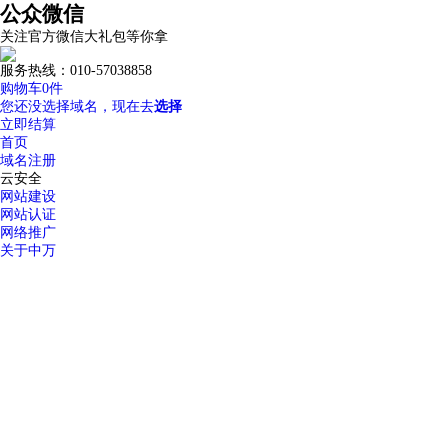
公众微信
关注官方微信大礼包等你拿
服务热线：010-57038858
购物车
0
件
您还没选择域名，现在去
选择
立即结算
首页
域名注册
云安全
网站建设
网站认证
网络推广
关于中万
优惠专区
常见问题
如何选择高质量域名？
域名解析详细指导
中万域名如何续费？
域名过户操
域名服务
24小时服务热线：
我的域名
域名转入
DNS管理
域名解析
域名预定
域名价格
域名续费
whois查
400-600-7850
域名注册
.top
.xyz
.com
.net
.cn
.org
.com.cn
商标域名
.我爱你
.网址
.wang
热
溢价域名
.集
SSL证书
服务器证书给网站机密信息上安全锁
渗透测试