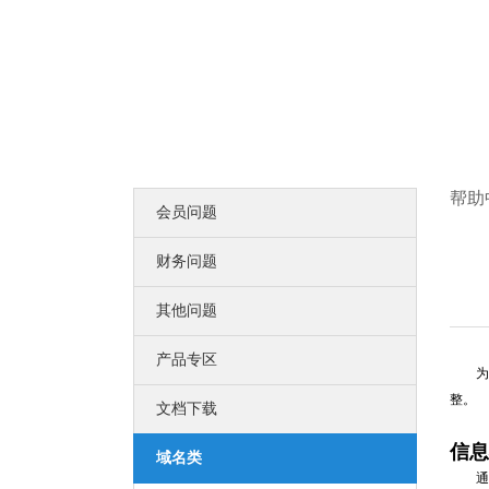
比黑客更早发现可导致企业数据泄露
漏洞扫描
企业信息安全体系建设第一步！
DNS解析
多节点多线路，高防安全，稳定高速
高端定制
领会您的想法，建出您心里的世界
智能建站
所见即所得，2000+高颜值网站设计全覆盖
更多认证>>
帮助
会员问题
服务器证书
服务器证书给网站机密信息上安全锁
安全联盟
财务问题
给用户一个信任你的理由
可信网站
其他问题
可信网站是网站取信于民的身份证
诚信网站
诚信网站是互联网信用认证平台权威认证
产品专区
软文发布
为了
提供全方位互联网品牌推广营销服务
整。
文档下载
企商机
营销推广利器 让更多客户主动找上门
信息
SEO优化
域名类
使网站更适合搜索引擎的索引原则
通过"