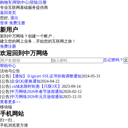
购物车
|
帮助中心
|
登陆
|
注册
专业互联网基础服务提供商
返回首页
您好,
退出
登录
免费注册
新用户
新到中万网络？创建一个帐户，
建立您的网上业务，开始您的互联网之旅！
免费注册
欢迎回到中万网络
忘记密码？
帮助中心
活动与公告
[公告]
【通知】Ｄigicert SSL证书价格调整通知
2024-05-31
[公告]
企业QQ更换通知
2024-04-22
[公告]
.cn域名限时钜惠【只限3天】
2023-09-14
[公告]
中万网络2026年春节放假通知
2026-02-12
[公告]
中万网络2026年元旦放假通知
2025-12-31
查看更多>>
移动端
手机网站
扫一扫，
手机浏览更方便