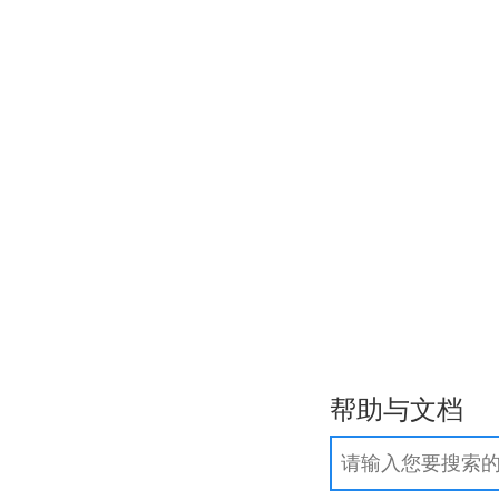
作步骤
.com/.net域名实名制常见问题
询
帮助与文档
团
新
.网店
新
更多域名>>