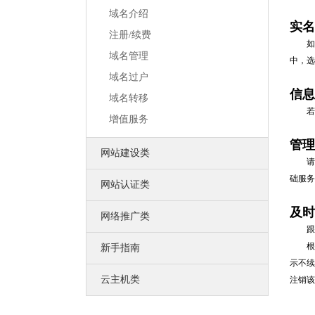
口碑营销
专为企业服务的低成本网络营销方案
域名介绍
实名
网站运营
注册/续费
激发您的网站活力
如果
创造您的网站价值
域名管理
中，选
联系我们
联络我们，将以最好的服务回馈您
域名过户
公司风采
信息
域名转移
公司环境、团队风采、户外旅游
若注
荣誉资质
增值服务
我们获得的荣誉不甚枚举，感谢有你
中万简介
管理
一流的销售顾问、专业的技术团队
网站建设类
请您
础服务
网站认证类
及时
网络推广类
跟您
根据
新手指南
示不续
云主机类
注销该