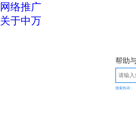
网络推广
关于中万
优惠专区
常见问题
如何选择高质量域名？
域名解析详细指导
中万域名如何续费？
域名过户操
域名服务
24小时服务热线：
我的域名
域名转入
DNS管理
域名解析
域名预定
域名价格
域名续费
whois查
帮助
400-600-7850
域名注册
.top
.xyz
.com
.net
.cn
.org
.com.cn
商标域名
.我爱你
.网址
.wang
热
溢价域名
.集
SSL证书
服务器证书给网站机密信息上安全锁
渗透测试
搜索热词：
比黑客更早发现可导致企业数据泄露
漏洞扫描
企业信息安全体系建设第一步！
DNS解析
多节点多线路，高防安全，稳定高速
高端定制
领会您的想法，建出您心里的世界
智能建站
所见即所得，2000+高颜值网站设计全覆盖