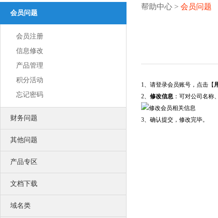
更多认证>>
帮助中心
>
会员问题
会员问题
服务器证书
服务器证书给网站机密信息上安全锁
安全联盟
会员注册
给用户一个信任你的理由
可信网站
信息修改
可信网站是网站取信于民的身份证
产品管理
诚信网站
诚信网站是互联网信用认证平台权威认证
积分活动
软文发布
1、请登录会员账号，点击【
提供全方位互联网品牌推广营销服务
忘记密码
2、
修改信息
：可对公司名称
企商机
营销推广利器 让更多客户主动找上门
财务问题
SEO优化
3、确认提交，修改完毕。
使网站更适合搜索引擎的索引原则
口碑营销
其他问题
专为企业服务的低成本网络营销方案
网站运营
产品专区
激发您的网站活力
创造您的网站价值
联系我们
文档下载
联络我们，将以最好的服务回馈您
公司风采
域名类
公司环境、团队风采、户外旅游
荣誉资质