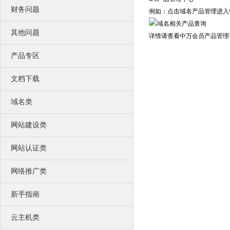
营销推广利器 让更多客户主动找上门
财务问题
SEO优化
例如：点击域名产品管理进入
使网站更适合搜索引擎的索引原则
口碑营销
其他问题
详情请查看中万会员产品管理
专为企业服务的低成本网络营销方案
网站运营
产品专区
激发您的网站活力
创造您的网站价值
联系我们
文档下载
联络我们，将以最好的服务回馈您
公司风采
域名类
公司环境、团队风采、户外旅游
荣誉资质
我们获得的荣誉不甚枚举，感谢有你
网站建设类
中万简介
一流的销售顾问、专业的技术团队
网站认证类
网络推广类
新手指南
云主机类