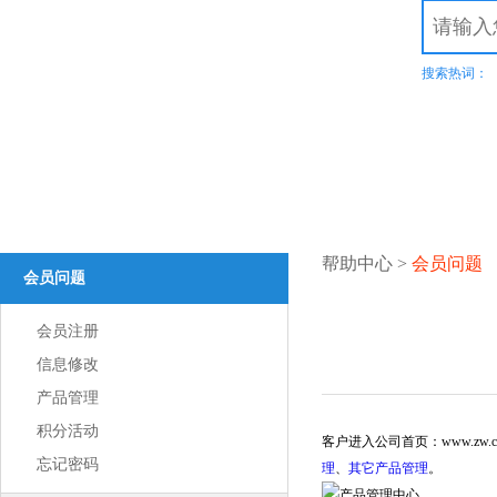
.top
.xyz
.com
.net
.cn
.org
.com.cn
商标域名
.我爱你
.网址
.wang
热
溢价域名
.集
SSL证书
服务器证书给网站机密信息上安全锁
渗透测试
搜索热词：
比黑客更早发现可导致企业数据泄露
漏洞扫描
企业信息安全体系建设第一步！
DNS解析
多节点多线路，高防安全，稳定高速
高端定制
领会您的想法，建出您心里的世界
智能建站
所见即所得，2000+高颜值网站设计全覆盖
更多认证>>
帮助中心
>
会员问题
会员问题
服务器证书
服务器证书给网站机密信息上安全锁
安全联盟
会员注册
给用户一个信任你的理由
可信网站
信息修改
可信网站是网站取信于民的身份证
产品管理
诚信网站
诚信网站是互联网信用认证平台权威认证
积分活动
软文发布
客户进入公司首页：www.z
提供全方位互联网品牌推广营销服务
忘记密码
理
、
其它产品管理
。
企商机