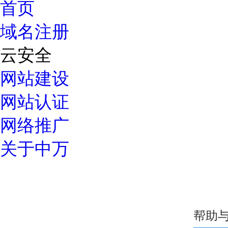
首页
域名注册
云安全
网站建设
网站认证
网络推广
关于中万
优惠专区
常见问题
如何选择高质量域名？
域名解析详细指导
中万域名如何续费？
域名过户操
域名服务
24小时服务热线：
我的域名
域名转入
DNS管理
域名解析
域名预定
域名价格
域名续费
whois查
帮助
400-600-7850
域名注册