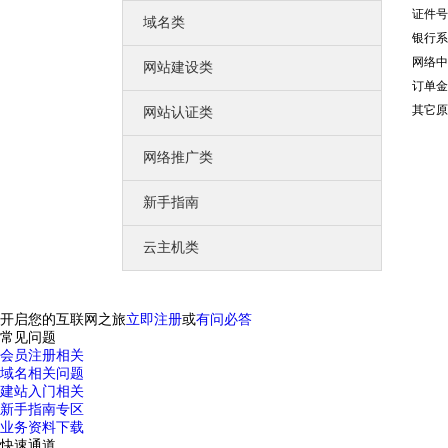
口碑营销
证件号
专为企业服务的低成本网络营销方案
域名类
网站运营
银行系
激发您的网站活力
网络中
网站建设类
创造您的网站价值
订单金
联系我们
联络我们，将以最好的服务回馈您
其它原
网站认证类
公司风采
公司环境、团队风采、户外旅游
网络推广类
荣誉资质
我们获得的荣誉不甚枚举，感谢有你
中万简介
新手指南
一流的销售顾问、专业的技术团队
云主机类
开启您的互联网之旅
立即注册
或
有问必答
常见问题
会员注册相关
域名相关问题
建站入门相关
新手指南专区
业务资料下载
快速通道