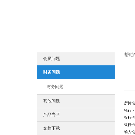
比黑客更早发现可导致企业数据泄露
漏洞扫描
企业信息安全体系建设第一步！
DNS解析
多节点多线路，高防安全，稳定高速
高端定制
领会您的想法，建出您心里的世界
智能建站
所见即所得，2000+高颜值网站设计全覆盖
更多认证>>
帮助
会员问题
服务器证书
服务器证书给网站机密信息上安全锁
安全联盟
财务问题
给用户一个信任你的理由
可信网站
可信网站是网站取信于民的身份证
财务问题
诚信网站
诚信网站是互联网信用认证平台权威认证
其他问题
软文发布
所持银
提供全方位互联网品牌推广营销服务
银行卡
企商机
产品专区
银行卡
营销推广利器 让更多客户主动找上门
SEO优化
银行卡
文档下载
使网站更适合搜索引擎的索引原则
输入银