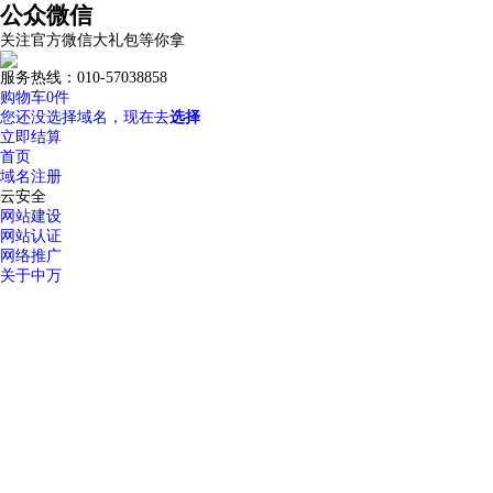
公众微信
关注官方微信大礼包等你拿
服务热线：010-57038858
购物车
0
件
您还没选择域名，现在去
选择
立即结算
首页
域名注册
云安全
网站建设
网站认证
网络推广
关于中万
优惠专区
常见问题
如何选择高质量域名？
域名解析详细指导
中万域名如何续费？
域名过户操
域名服务
24小时服务热线：
我的域名
域名转入
DNS管理
域名解析
域名预定
域名价格
域名续费
whois查
400-600-7850
域名注册
.top
.xyz
.com
.net
.cn
.org
.com.cn
商标域名
.我爱你
.网址
.wang
热
溢价域名
.集
SSL证书
服务器证书给网站机密信息上安全锁
渗透测试