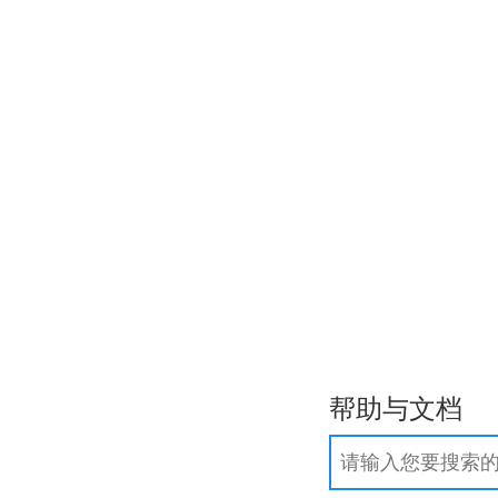
作步骤
.com/.net域名实名制常见问题
询
帮助与文档
团
新
.网店
新
更多域名>>