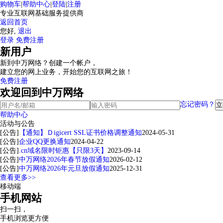
购物车
|
帮助中心
|
登陆
|
注册
专业互联网基础服务提供商
返回首页
您好,
退出
登录
免费注册
新用户
新到中万网络？创建一个帐户，
建立您的网上业务，开始您的互联网之旅！
免费注册
欢迎回到中万网络
忘记密码？
帮助中心
活动与公告
[公告]
【通知】Ｄigicert SSL证书价格调整通知
2024-05-31
[公告]
企业QQ更换通知
2024-04-22
[公告]
.cn域名限时钜惠【只限3天】
2023-09-14
[公告]
中万网络2026年春节放假通知
2026-02-12
[公告]
中万网络2026年元旦放假通知
2025-12-31
查看更多>>
移动端
手机网站
扫一扫，
手机浏览更方便