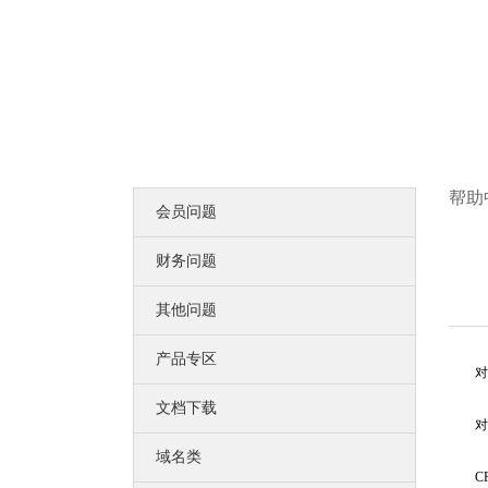
比黑客更早发现可导致企业数据泄露
漏洞扫描
企业信息安全体系建设第一步！
DNS解析
多节点多线路，高防安全，稳定高速
高端定制
领会您的想法，建出您心里的世界
智能建站
所见即所得，2000+高颜值网站设计全覆盖
更多认证>>
帮助
会员问题
服务器证书
服务器证书给网站机密信息上安全锁
安全联盟
财务问题
给用户一个信任你的理由
可信网站
其他问题
可信网站是网站取信于民的身份证
诚信网站
诚信网站是互联网信用认证平台权威认证
产品专区
软文发布
对于包
提供全方位互联网品牌推广营销服务
文档下载
企商机
对于按
营销推广利器 让更多客户主动找上门
SEO优化
域名类
使网站更适合搜索引擎的索引原则
CP