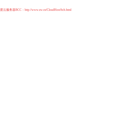
度云服务器BCC
：
http://www.zw.cn/CloudHost/bch.html