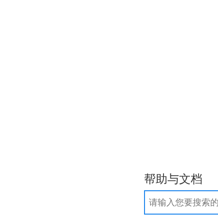
作步骤
.com/.net域名实名制常见问题
询
帮助与文档
团
新
.网店
新
更多域名>>