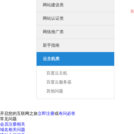
口碑营销
网站建设类
专为企业服务的低成本网络营销方案
网站运营
百
激发您的网站活力
网站认证类
创造您的网站价值
联系我们
网络推广类
联络我们，将以最好的服务回馈您
公司风采
公司环境、团队风采、户外旅游
新手指南
荣誉资质
我们获得的荣誉不甚枚举，感谢有你
云主机类
中万简介
一流的销售顾问、专业的技术团队
百度云主机
百度云服务器
其他问题
开启您的互联网之旅
立即注册
或
有问必答
常见问题
会员注册相关
域名相关问题