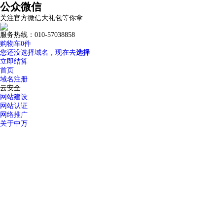
公众微信
关注官方微信大礼包等你拿
服务热线：010-57038858
购物车
0
件
您还没选择域名，现在去
选择
立即结算
首页
域名注册
云安全
网站建设
网站认证
网络推广
关于中万
优惠专区
常见问题
如何选择高质量域名？
域名解析详细指导
中万域名如何续费？
域名过户操
域名服务
24小时服务热线：
我的域名
域名转入
DNS管理
域名解析
域名预定
域名价格
域名续费
whois查
400-600-7850
域名注册
.top
.xyz
.com
.net
.cn
.org
.com.cn
商标域名
.我爱你
.网址
.wang
热
溢价域名
.集
SSL证书
服务器证书给网站机密信息上安全锁
渗透测试