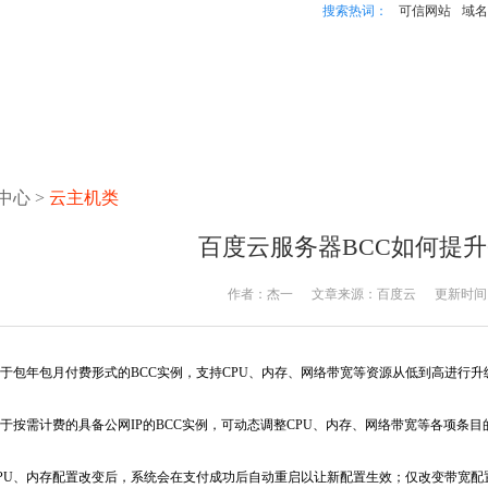
搜索热词：
可信网站
域名
中心
>
云主机类
百度云服务器BCC如何提升
作者：
杰一
文章来源：
百度云
更新时间
年包月付费形式的BCC实例，支持CPU、内存、网络带宽等资源从低到高进行升
需计费的具备公网IP的BCC实例，可动态调整CPU、内存、网络带宽等各项条目
U、内存配置改变后，系统会在支付成功后自动重启以让新配置生效；仅改变带宽配