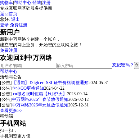
购物车
|
帮助中心
|
登陆
|
注册
专业互联网基础服务提供商
返回首页
您好,
退出
登录
免费注册
新用户
新到中万网络？创建一个帐户，
建立您的网上业务，开始您的互联网之旅！
免费注册
欢迎回到中万网络
忘记密码？
帮助中心
活动与公告
[公告]
【通知】Ｄigicert SSL证书价格调整通知
2024-05-31
[公告]
企业QQ更换通知
2024-04-22
[公告]
.cn域名限时钜惠【只限3天】
2023-09-14
[公告]
中万网络2026年春节放假通知
2026-02-12
[公告]
中万网络2026年元旦放假通知
2025-12-31
查看更多>>
移动端
手机网站
扫一扫，
手机浏览更方便