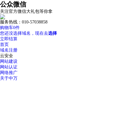
公众微信
关注官方微信大礼包等你拿
服务热线：010-57038858
购物车
0
件
您还没选择域名，现在去
选择
立即结算
首页
域名注册
云安全
网站建设
网站认证
网络推广
关于中万
优惠专区
常见问题
如何选择高质量域名？
域名解析详细指导
中万域名如何续费？
域名过户操
域名服务
24小时服务热线：
我的域名
域名转入
DNS管理
域名解析
域名预定
域名价格
域名续费
whois查
400-600-7850
域名注册
.top
.xyz
.com
.net
.cn
.org
.com.cn
商标域名
.我爱你
.网址
.wang
热
溢价域名
.集
SSL证书
服务器证书给网站机密信息上安全锁
渗透测试