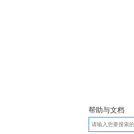
作步骤
.com/.net域名实名制常见问题
询
帮助与文档
团
新
.网店
新
更多域名>>