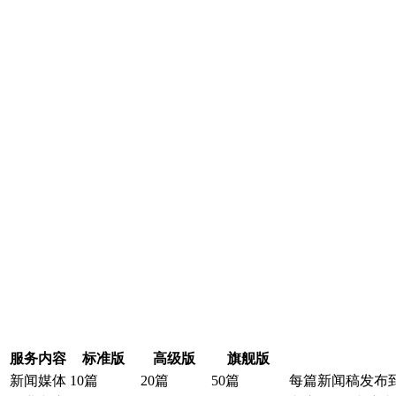
优惠专区
常见问题
如何选择高质量域名？
域名解析详细指导
中万域名如何续
域名服务
我的域名
域名转入
DNS管理
域名解析
域名预定
域名价格
域名注册
.top
.xyz
.com
.net
.cn
.org
.com.cn
商标域名
.我爱你
.网址
.wang
SSL证书
服务器证书给网站机密信息上安全锁
渗透测试
比黑客更早发现可导致企业数据泄露
服务内容
标准版
高级版
旗舰版
漏洞扫描
新闻媒体
10篇
20篇
50篇
每篇新闻稿发布到