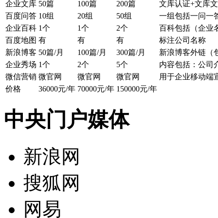
企业信息安全体系建设第一步！
企业文库
50篇
100篇
200篇
文库认证+文库
百度问答
10组
20组
50组
一组包括一问一
DNS解析
企业百科
1个
1个
2个
百科包括（企业
多节点多线路，高防安全，稳定高速
百度地图
有
有
有
标注公司名称
新浪博客
50篇/月
100篇/月
300篇/月
新浪博客外链（
高端定制
企业秀场
1个
2个
5个
内容包括：公司
领会您的想法，建出您心里的世界
微信营销
微官网
微官网
微官网
用于企业移动端
价格
36000元/年
70000元/年
150000元/年
智能建站
所见即所得，2000+高颜值网站设计全覆盖
中央门户媒体
更多认证>>
服务器证书
新浪网
服务器证书给网站机密信息上安全锁
搜狐网
安全联盟
给用户一个信任你的理由
网易
可信网站