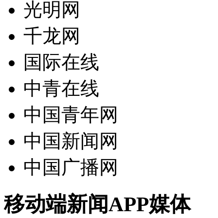
光明网
激发您的网站活力
创造您的网站价值
千龙网
联系我们
国际在线
联络我们，将以最好的服务回馈您
公司风采
中青在线
公司环境、团队风采、户外旅游
中国青年网
荣誉资质
我们获得的荣誉不甚枚举，感谢有你
中国新闻网
中万简介
中国广播网
一流的销售顾问、专业的技术团队
移动端新闻APP媒体