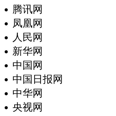
腾讯网
可信网站是网站取信于民的身份证
诚信网站
凤凰网
诚信网站是互联网信用认证平台权威认证
人民网
软文发布
提供全方位互联网品牌推广营销服务
新华网
企商机
中国网
营销推广利器 让更多客户主动找上门
中国日报网
SEO优化
使网站更适合搜索引擎的索引原则
中华网
口碑营销
央视网
专为企业服务的低成本网络营销方案
网站运营