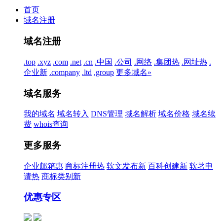
首页
域名注册
域名注册
.top
.xyz
.com
.net
.cn
.中国
.公司
.网络
.集团
热
.网址
热
.
企业
新
.company
.ltd
.group
更多域名»
域名服务
我的域名
域名转入
DNS管理
域名解析
域名价格
域名续
费
whois查询
更多服务
企业邮箱
惠
商标注册
热
软文发布
新
百科创建
新
软著申
请
热
商标类别
新
优惠专区