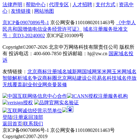
法律声明
|
帮助中心
|
代理专区
|
人才招聘
|
支付方式
|
资讯中
心
|
友情链接
|
网站地图
京ICP备09070896号-1
京公网安备11010802011463号
《中华人
民共和国增值电信业务经营许可证》
域名注册服务批准文
号：京D3-20240002
京ICP证101009号
Copyright©2007-2026
北京中万网络科技有限责任公司 版权所
有 投诉电话：400-600-7850 投诉邮箱：hj@zw.cn
国家域名投
诉
友情链接：
北京商标注册
域名城
新网
国域网
笨米网
玉米网
域名
智能解析
域名争议
商标圈
北京网站建设公司
易名科技
域名停放
无线覆盖
副业创业网
奈曼装修
登陆
|
注册
返回顶部
返回首页
|
联系我们
京ICP备09070896号-1 京公网安备11010802011463号
Copyright©2007-2019