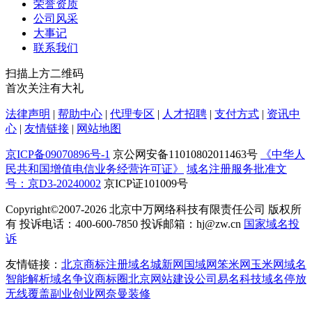
荣誉资质
公司风采
大事记
联系我们
扫描上方二维码
首次关注有大礼
法律声明
|
帮助中心
|
代理专区
|
人才招聘
|
支付方式
|
资讯中
心
|
友情链接
|
网站地图
京ICP备09070896号-1
京公网安备11010802011463号
《中华人
民共和国增值电信业务经营许可证》
域名注册服务批准文
号：京D3-20240002
京ICP证101009号
Copyright©2007-2026
北京中万网络科技有限责任公司 版权所
有 投诉电话：400-600-7850 投诉邮箱：hj@zw.cn
国家域名投
诉
友情链接：
北京商标注册
域名城
新网
国域网
笨米网
玉米网
域名
智能解析
域名争议
商标圈
北京网站建设公司
易名科技
域名停放
无线覆盖
副业创业网
奈曼装修