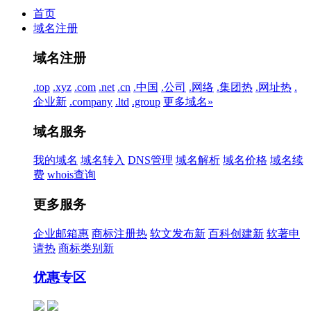
首页
域名注册
域名注册
.top
.xyz
.com
.net
.cn
.中国
.公司
.网络
.集团
热
.网址
热
.
企业
新
.company
.ltd
.group
更多域名»
域名服务
我的域名
域名转入
DNS管理
域名解析
域名价格
域名续
费
whois查询
更多服务
企业邮箱
惠
商标注册
热
软文发布
新
百科创建
新
软著申
请
热
商标类别
新
优惠专区