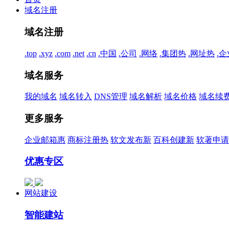
域名注册
域名注册
.top
.xyz
.com
.net
.cn
.中国
.公司
.网络
.集团
热
.网址
热
.企
域名服务
我的域名
域名转入
DNS管理
域名解析
域名价格
域名续
更多服务
企业邮箱
惠
商标注册
热
软文发布
新
百科创建
新
软著申请
优惠专区
网站建设
智能建站