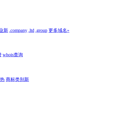
业
新
.company
.ltd
.group
更多域名»
费
whois查询
热
商标类别
新