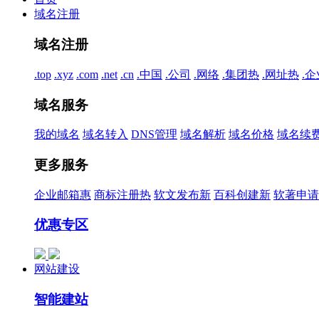
域名注册
域名注册
.top
.xyz
.com
.net
.cn
.中国
.公司
.网络
.集团
热
.网址
热
.企
域名服务
我的域名
域名转入
DNS管理
域名解析
域名价格
域名续
更多服务
企业邮箱
惠
商标注册
热
软文发布
新
百科创建
新
软著申请
优惠专区
网站建设
智能建站