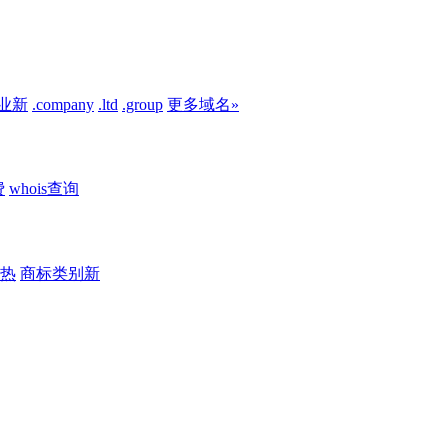
业
新
.company
.ltd
.group
更多域名»
费
whois查询
热
商标类别
新