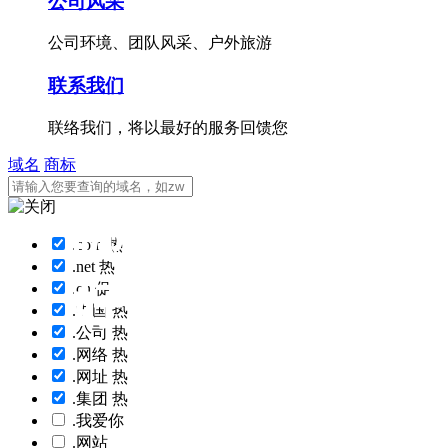
公司风采
公司环境、团队风采、户外旅游
联系我们
联络我们，将以最好的服务回馈您
域名
商标
哪个软文营销推
哪个软文营销推
.com
热
.net
热
好？怎么选择？
好？怎么选择？
.cn
促
.中国
热
.公司
热
.网络
热
.网址
热
.集团
热
.我爱你
.网站