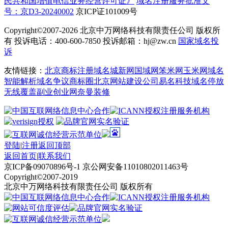
民共和国增值电信业务经营许可证》
域名注册服务批准文
号：京D3-20240002
京ICP证101009号
Copyright©2007-2026
北京中万网络科技有限责任公司 版权所
有 投诉电话：400-600-7850 投诉邮箱：hj@zw.cn
国家域名投
诉
友情链接：
北京商标注册
域名城
新网
国域网
笨米网
玉米网
域名
智能解析
域名争议
商标圈
北京网站建设公司
易名科技
域名停放
无线覆盖
副业创业网
奈曼装修
登陆
|
注册
返回顶部
返回首页
|
联系我们
京ICP备09070896号-1 京公网安备11010802011463号
Copyright©2007-2019
北京中万网络科技有限责任公司 版权所有