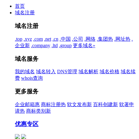
首页
域名注册
域名注册
.top
.xyz
.com
.net
.cn
.中国
.公司
.网络
.集团
热
.网址
热
.
企业
新
.company
.ltd
.group
更多域名»
域名服务
我的域名
域名转入
DNS管理
域名解析
域名价格
域名续
费
whois查询
更多服务
企业邮箱
惠
商标注册
热
软文发布
新
百科创建
新
软著申
请
热
商标类别
新
优惠专区