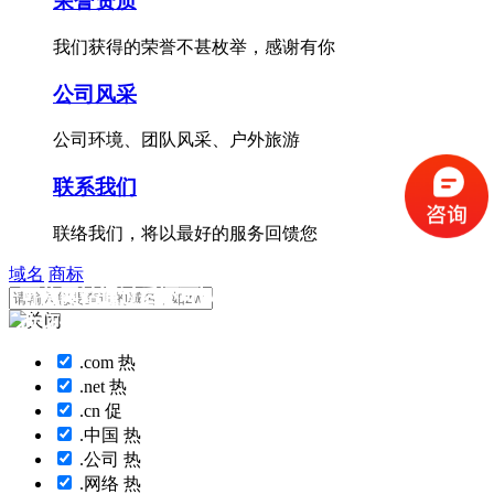
荣誉资质
我们获得的荣誉不甚枚举，感谢有你
公司风采
公司环境、团队风采、户外旅游
联系我们
联络我们，将以最好的服务回馈您
域名
商标
可信网站通过后还可以修
可信网站通过后还可以修
改证书信息吗？
改证书信息吗？
.com
热
.net
热
.cn
促
.中国
热
.公司
热
.网络
热