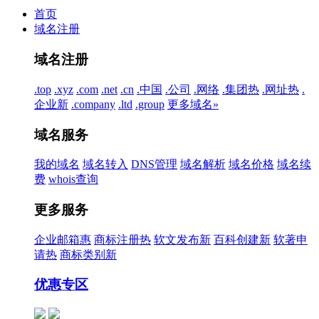
首页
域名注册
域名注册
.top
.xyz
.com
.net
.cn
.中国
.公司
.网络
.集团
热
.网址
热
.
企业
新
.company
.ltd
.group
更多域名»
域名服务
我的域名
域名转入
DNS管理
域名解析
域名价格
域名续
费
whois查询
更多服务
企业邮箱
惠
商标注册
热
软文发布
新
百科创建
新
软著申
请
热
商标类别
新
优惠专区