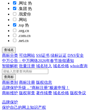
.网址
热
.集团
热
.我爱你
.网站
.top
热
.org.cn
.com.cn
.net.cn
查域名
商标分类
可信网站
SSl证书
绿标认证
DNS安全
中万公告：中万网络2026年春节放假通知
智能解析
批量注册
域名转入
域名价格
whois查询
查商标
商标类别
商标注册
版权信息
品牌保护升级，“商标注册”极速申报！
商标维护
版权审查
著作续费
域名价格
版权争议
品牌保护
保护自己的网上知识产权