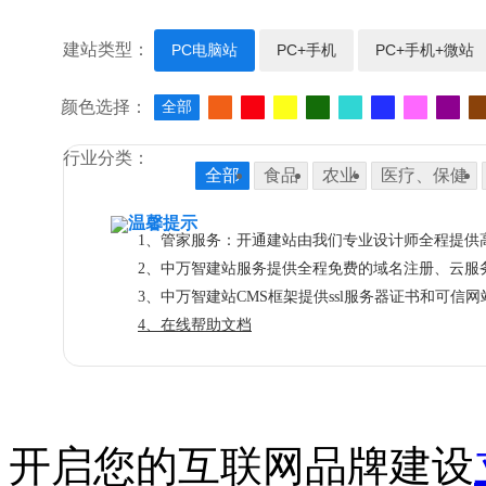
建站类型：
PC电脑站
PC+手机
PC+手机+微站
颜色选择：
全部
行业分类：
全部
食品
农业
医疗、保健
电子、电气
能源、灯具
展览、
温馨提示
IT科技、软件
房地产
橡胶、塑
1、管家服务：开通建站由我们专业设计师全程提供
2、中万智建站服务提供全程免费的域名注册、云服
旅游、风景
运动
广告
拍卖、
3、中万智建站CMS框架提供ssl服务器证书和可信
流行、时尚
金融、投资
鲜花
4、在线帮助文档
玩具
贸易、出口
钟表
婚礼、
开启您的互联网品牌建设