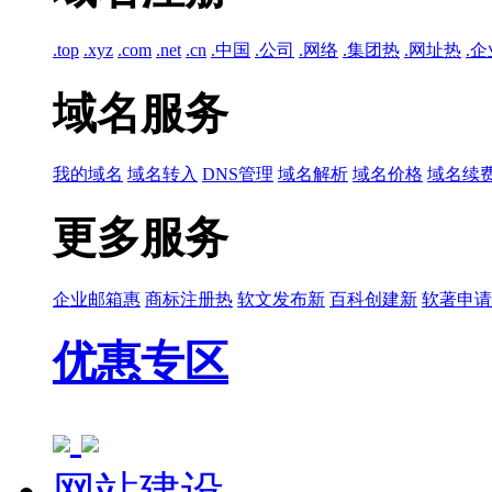
.top
.xyz
.com
.net
.cn
.中国
.公司
.网络
.集团
热
.网址
热
.企
域名服务
我的域名
域名转入
DNS管理
域名解析
域名价格
域名续
更多服务
企业邮箱
惠
商标注册
热
软文发布
新
百科创建
新
软著申请
优惠专区
网站建设