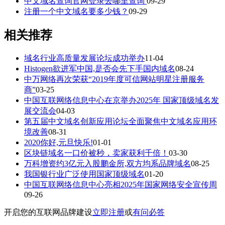
中文域名查询官网登录去哪里查询
09-29
注册一个中文域名要多少钱？
09-29
相关推荐
域名行业高质量发展论坛成功举办
11-04
Histogen欲进军中国,是否会先下手国内域名
08-24
中万网络再次荣获“2019年度可信网站明星注册服务
商”
03-25
中国互联网络信息中心在京举办2025年 国家顶级域名发
展交流会
04-03
第五届中文域名创新应用论坛全面聚焦中文域名应用环
境改善
08-31
2020你好,元旦快乐!
01-01
区块链域名一口价被秒，卖家获利千倍！
03-30
万科增资约3亿元入股鹏金所,双方均系品牌域名
08-25
我国银行业广泛使用国家顶级域名
01-20
中国互联网络信息中心亮相2025年国家网络安全宣传周
09-26
开启您的互联网品牌建设
立即注册
或
有问必答