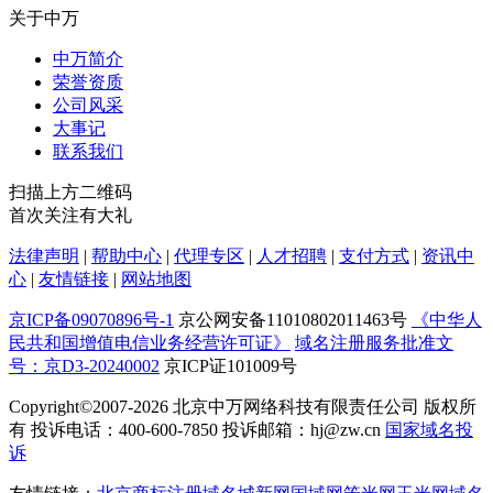
关于中万
中万简介
荣誉资质
公司风采
大事记
联系我们
扫描上方二维码
首次关注有大礼
法律声明
|
帮助中心
|
代理专区
|
人才招聘
|
支付方式
|
资讯中
心
|
友情链接
|
网站地图
京ICP备09070896号-1
京公网安备11010802011463号
《中华人
民共和国增值电信业务经营许可证》
域名注册服务批准文
号：京D3-20240002
京ICP证101009号
Copyright©2007-2026
北京中万网络科技有限责任公司 版权所
有 投诉电话：400-600-7850 投诉邮箱：hj@zw.cn
国家域名投
诉