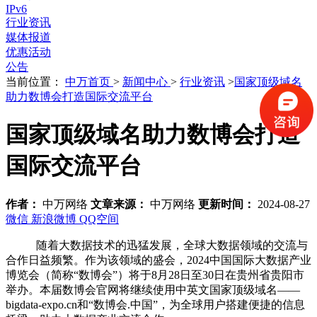
IPv6
行业资讯
媒体报道
优惠活动
公告
当前位置：
中万首页
>
新闻中心
>
行业资讯
>
国家顶级域名
助力数博会打造国际交流平台
国家顶级域名助力数博会打造
国际交流平台
作者：
中万网络
文章来源：
中万网络
更新时间：
2024-08-27
微信
新浪微博
QQ空间
随着大数据技术的迅猛发展，全球大数据领域的交流与
合作日益频繁。作为该领域的盛会，
2024
中国国际大数据产业
博览会（简称
“
数博会
”
）将于
8
月
28
日至
30
日在贵州
省
贵阳
市
举办。本届数博会官网将继续使用中英文国家顶级域名
——
bigdata-expo.cn
和
“
数博会
.
中国
”
，为全球用户搭建便捷的信息