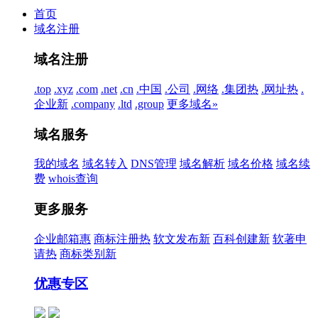
首页
域名注册
域名注册
.top
.xyz
.com
.net
.cn
.中国
.公司
.网络
.集团
热
.网址
热
.
企业
新
.company
.ltd
.group
更多域名»
域名服务
我的域名
域名转入
DNS管理
域名解析
域名价格
域名续
费
whois查询
更多服务
企业邮箱
惠
商标注册
热
软文发布
新
百科创建
新
软著申
请
热
商标类别
新
优惠专区