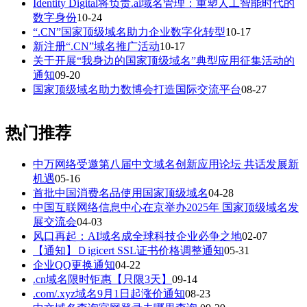
Identity Digital将负责.ai域名管理：重塑人工智能时代的
数字身份
10-24
“.CN”国家顶级域名助力企业数字化转型
10-17
新注册“.CN”域名推广活动
10-17
关于开展“我身边的国家顶级域名”典型应用征集活动的
通知
09-20
国家顶级域名助力数博会打造国际交流平台
08-27
热门推荐
中万网络受邀第八届中文域名创新应用论坛 共话发展新
机遇
05-16
首批中国消费名品使用国家顶级域名
04-28
中国互联网络信息中心在京举办2025年 国家顶级域名发
展交流会
04-03
风口再起：AI域名成全球科技企业必争之地
02-07
【通知】Ｄigicert SSL证书价格调整通知
05-31
企业QQ更换通知
04-22
.cn域名限时钜惠【只限3天】
09-14
.com/.xyz域名9月1日起涨价通知
08-23