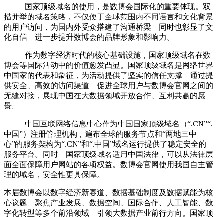
国家顶级域名
的
使用，是数博会国际化的重要体现。双
措并举的域名策略，
不仅
便于全球范围内不同语言和文化背景
的用户访问
，为
国内
外
受众搭建
了
沟通桥梁，同时
也
彰显了文
化自信，进一步提升数博会的品牌形象和影响力。
作为数字经济时代的核心基础设施，国家顶级域名在数
博会等国际活动中的价值愈发凸显。国家顶级域名是
网络世界
中国家的代表和象征，
为活动提供了坚实的信任支撑
，
通过提
供安全、高效的访问
渠
道，促进全球用户与数博会官网之间的
无缝对接，展现中国在大数据领域开放合作、互利共赢的愿
景。
中国互联网络信息中心作为中国国家顶级域名（
“.CN”“.
中国
”
）注册管理机构，
遍布全球的服务节点和
“两地三中
心”的服务架构
为
“.CN”
和
“.
中国
”
域名运行提供了稳定安全的
服务平台。同时，国家顶级域名适用中国法律，可以从法律层
面全面保障用户网站的各项权益。数博会官网
使
用我国自主管
理的域名，安全
性
更具保障。
本届
数博会以数字经济新赛道、数据基础制度及数据赋能为核
心议题，聚焦产业发展、数据空间、国际合作、人工智能、数
字化转型等多个前沿领域，引领大数据产业前行方向。国家顶