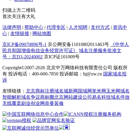
扫描上方二维码
首次关注有大礼
法律声明
|
帮助中心
|
代理专区
|
人才招聘
|
支付方式
|
资讯中
心
|
友情链接
|
网站地图
京ICP备09070896号-1
京公网安备11010802011463号
《中华人
民共和国增值电信业务经营许可证》
域名注册服务批准文
号：京D3-20240002
京ICP证101009号
Copyright©2007-2026
北京中万网络科技有限责任公司 版权所
有 投诉电话：400-600-7850 投诉邮箱：hj@zw.cn
国家域名投
诉
友情链接：
北京商标注册
域名城
新网
国域网
笨米网
玉米网
域名
智能解析
域名争议
商标圈
北京网站建设公司
易名科技
域名停放
无线覆盖
副业创业网
奈曼装修