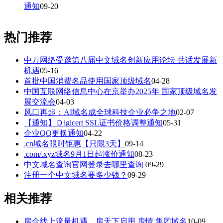
通知
09-20
热门推荐
中万网络受邀第八届中文域名创新应用论坛 共话发展新
机遇
05-16
首批中国消费名品使用国家顶级域名
04-28
中国互联网络信息中心在京举办2025年 国家顶级域名发
展交流会
04-03
风口再起：AI域名成全球科技企业必争之地
02-07
【通知】Ｄigicert SSL证书价格调整通知
05-31
企业QQ更换通知
04-22
.cn域名限时钜惠【只限3天】
09-14
.com/.xyz域名9月1日起涨价通知
08-23
中文域名查询官网登录去哪里查询
09-29
注册一个中文域名要多少钱？
09-29
相关推荐
房企线上流量机遇，房天下启用 房情.集团域名
10-09