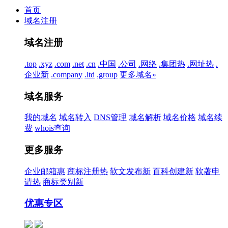
首页
域名注册
域名注册
.top
.xyz
.com
.net
.cn
.中国
.公司
.网络
.集团
热
.网址
热
.
企业
新
.company
.ltd
.group
更多域名»
域名服务
我的域名
域名转入
DNS管理
域名解析
域名价格
域名续
费
whois查询
更多服务
企业邮箱
惠
商标注册
热
软文发布
新
百科创建
新
软著申
请
热
商标类别
新
优惠专区