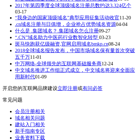
2017年第四季度全球顶级域名注册总数约达3.324亿个
03-17
“我身边的国家顶级域名”典型应用征集活动收官
11-20
.cn域名注册与日俱增，企业抢占优势域名资源
04-04
什么是 .集团域名？.集团域名怎么注册
09-27
“.CN”域名助力中医药行业数智化转型
03-23
斑马快跑获亿级融资,官网启用域名bmkp.cn
08-24
2018全球域名报告发布，中国市场域名保有量首次突破
五千万
11-01
中万网络-全球领先的互联网基础服务商
12-24
中文域名推进工作组正式成立，中文域名将迎来全面应
用新时代
01-09
开启您的互联网品牌建设
立即注册
或
有问必答
常见问题
会员注册相关
域名相关问题
建站入门相关
新手指南专区
业务资料下载