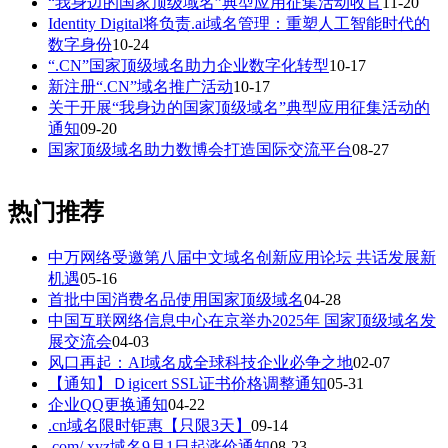
“我身边的国家顶级域名”典型应用征集活动收官
11-20
Identity Digital将负责.ai域名管理：重塑人工智能时代的
数字身份
10-24
“.CN”国家顶级域名助力企业数字化转型
10-17
新注册“.CN”域名推广活动
10-17
关于开展“我身边的国家顶级域名”典型应用征集活动的
通知
09-20
国家顶级域名助力数博会打造国际交流平台
08-27
热门推荐
中万网络受邀第八届中文域名创新应用论坛 共话发展新
机遇
05-16
首批中国消费名品使用国家顶级域名
04-28
中国互联网络信息中心在京举办2025年 国家顶级域名发
展交流会
04-03
风口再起：AI域名成全球科技企业必争之地
02-07
【通知】Ｄigicert SSL证书价格调整通知
05-31
企业QQ更换通知
04-22
.cn域名限时钜惠【只限3天】
09-14
.com/.xyz域名9月1日起涨价通知
08-23