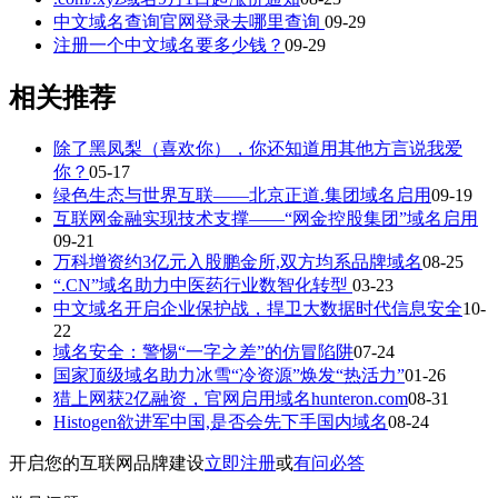
中文域名查询官网登录去哪里查询
09-29
注册一个中文域名要多少钱？
09-29
相关推荐
除了黑凤梨（喜欢你），你还知道用其他方言说我爱
你？
05-17
绿色生态与世界互联——北京正道.集团域名启用
09-19
互联网金融实现技术支撑——“网金控股集团”域名启用
09-21
万科增资约3亿元入股鹏金所,双方均系品牌域名
08-25
“.CN”域名助力中医药行业数智化转型
03-23
中文域名开启企业保护战，捍卫大数据时代信息安全
10-
22
域名安全：警惕“一字之差”的仿冒陷阱
07-24
国家顶级域名助力冰雪“冷资源”焕发“热活力”
01-26
猎上网获2亿融资，官网启用域名hunteron.com
08-31
Histogen欲进军中国,是否会先下手国内域名
08-24
开启您的互联网品牌建设
立即注册
或
有问必答