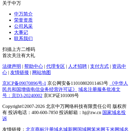
关于中万
中万简介
荣誉资质
公司风采
大事记
联系我们
扫描上方二维码
首次关注有大礼
法律声明
|
帮助中心
|
代理专区
|
人才招聘
|
支付方式
|
资讯中
心
|
友情链接
|
网站地图
京ICP备09070896号-1
京公网安备11010802011463号
《中华人
民共和国增值电信业务经营许可证》
域名注册服务批准文
号：京D3-20240002
京ICP证101009号
Copyright©2007-2026
北京中万网络科技有限责任公司 版权所
有 投诉电话：400-600-7850 投诉邮箱：hj@zw.cn
国家域名投
诉
友情链接：
北京商标注册
域名城
新网
国域网
笨米网
玉米网
域名