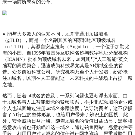
来一场前所未有的变革。
可能与大多数人的认知不同，.ai并非通用顶级域名
（gTLD），而是一个名副其实的国家和地区顶级域名
（ccTLD），其源自安圭拉岛（Anguilla），一个位于加勒比
海的小国。自1995年被国际互联网名称与数字地址分配机构
（ICANN）批准为顶级域名以来，.ai因其与“人工智能”英文
缩写的高度契合，迅速成为科技界尤其是AI领域企业的首
选。众多前沿科技公司、研究机构乃至个人开发者，纷纷抢
注.ai域名，以期在人工智能这一未来科技的主战场上占据一席
之地。
然而，随着.ai域名的普及，一系列问题也逐渐浮出水面。由
于.ai域名与人工智能概念的紧密联系，不少非AI领域的企业或
个人也试图通过注册.ai域名来蹭热度，误导消费者，这不仅损
害了AI行业的整体形象，也给用户带来了辨识上的困扰。此
外，安全威胁日益严峻。随着.ai域名的价值日益凸显，黑客和
恶意攻击者也开始瞄准这一域名，通过钓鱼网站、恶意软件等
手段，利用用户对.ai域名的信任进行网络诈骗，严重威胁到用