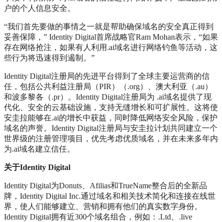
户的个人信息安全。
“我们首先要做的事情之一就是帮助确保域名的安全真正得到
妥善保障，” Identity Digital首席战略官Ram Mohan表示，“如果
存在网络抢注，如果有人利用.ai域名进行网络钓鱼等活动，这
些行为将迅速得到遏制。”
Identity Digital注册局的先进平台得到了全球主要运营商的信
任，包括公共利益注册局（PIR）（.org）、澳大利亚（.au）
和波多黎各（.pr）。Identity Digital注册局为 .ai域名提供了现
代化、安全的云基础设施，支持无缝增长和可扩展性。这将使
安圭拉能够在.ai的增长中获益，同时降低网络安全风险，保护
域名的声誉。Identity Digital注册局与安圭拉计划共同建立一个
世界级的注册管理项目，优先考虑优质域名，并在未来多年内
为.ai域名建立信任。
关于Identity Digital
Identity Digital为Donuts、Afilias和TrueName整合后的全新品
牌，Identity Digital Inc.通过域名和相关技术简化和连接在线世
界，使人们能够建立、营销和拥有他们的真实数字身份。
Identity Digital拥有近300个域名组合，例如：.Ltd、.live