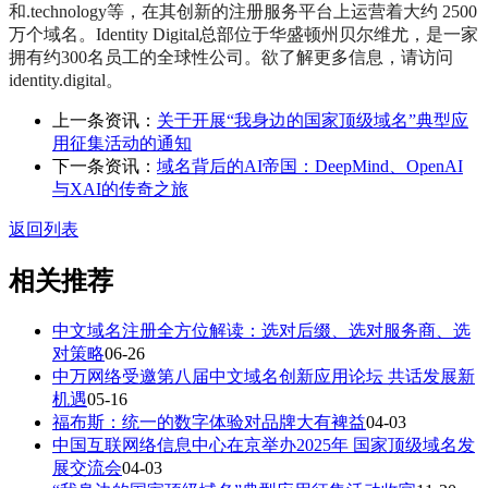
和.technology等，在其创新的注册服务平台上运营着大约 2500
万个域名。Identity Digital总部位于华盛顿州贝尔维尤，是一家
拥有约300名员工的全球性公司。欲了解更多信息，请访问
identity.digital。
上一条资讯：
关于开展“我身边的国家顶级域名”典型应
用征集活动的通知
下一条资讯：
域名背后的AI帝国：DeepMind、OpenAI
与XAI的传奇之旅
返回列表
相关推荐
中文域名注册全方位解读：选对后缀、选对服务商、选
对策略
06-26
中万网络受邀第八届中文域名创新应用论坛 共话发展新
机遇
05-16
福布斯：统一的数字体验对品牌大有裨益
04-03
中国互联网络信息中心在京举办2025年 国家顶级域名发
展交流会
04-03