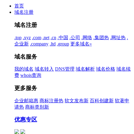
首页
域名注册
域名注册
.top
.xyz
.com
.net
.cn
.中国
.公司
.网络
.集团
热
.网址
热
.
企业
新
.company
.ltd
.group
更多域名»
域名服务
我的域名
域名转入
DNS管理
域名解析
域名价格
域名续
费
whois查询
更多服务
企业邮箱
惠
商标注册
热
软文发布
新
百科创建
新
软著申
请
热
商标类别
新
优惠专区