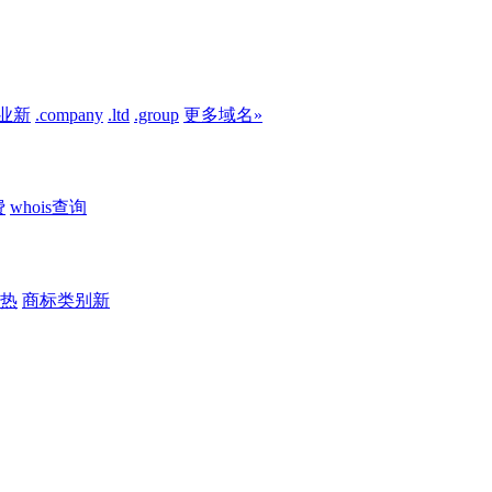
业
新
.company
.ltd
.group
更多域名»
费
whois查询
热
商标类别
新