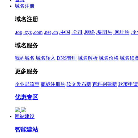
域名注册
域名注册
.top
.xyz
.com
.net
.cn
.中国
.公司
.网络
.集团
热
.网址
热
.企
域名服务
我的域名
域名转入
DNS管理
域名解析
域名价格
域名续
更多服务
企业邮箱
惠
商标注册
热
软文发布
新
百科创建
新
软著申请
优惠专区
网站建设
智能建站