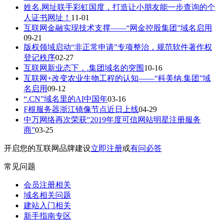
姓名.网址联手彩虹国度，打造让小朋友能一步查询的个
人证书网址！
11-01
互联网金融实现技术支撑——“网金控股集团”域名启用
09-21
版权领域启动“非正常申请”专项整治，规范软件著作权
登记秩序
02-27
互联网新业态下，.集团域名的突围
10-16
互联网+改变农业生物工程的认知——“科美纳.集团”域
名启用
09-12
“.CN”域名里的AI中国年
03-16
F根服务器浙江镜像节点近日上线
04-29
中万网络再次荣获“2019年度可信网站明星注册服务
商”
03-25
开启您的互联网品牌建设
立即注册
或
有问必答
常见问题
会员注册相关
域名相关问题
建站入门相关
新手指南专区