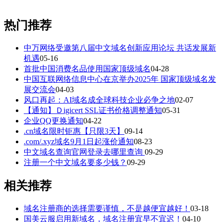
热门推荐
中万网络受邀第八届中文域名创新应用论坛 共话发展新
机遇
05-16
首批中国消费名品使用国家顶级域名
04-28
中国互联网络信息中心在京举办2025年 国家顶级域名发
展交流会
04-03
风口再起：AI域名成全球科技企业必争之地
02-07
【通知】Ｄigicert SSL证书价格调整通知
05-31
企业QQ更换通知
04-22
.cn域名限时钜惠【只限3天】
09-14
.com/.xyz域名9月1日起涨价通知
08-23
中文域名查询官网登录去哪里查询
09-29
注册一个中文域名要多少钱？
09-29
相关推荐
域名注册商的选择需要谨慎，不是越便宜越好！
03-18
国美云服启用新域名，域名注册宜早不宜迟！
04-10