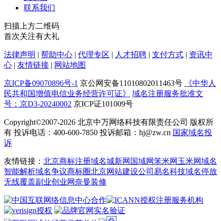
联系我们
扫描上方二维码
首次关注有大礼
法律声明
|
帮助中心
|
代理专区
|
人才招聘
|
支付方式
|
资讯中
心
|
友情链接
|
网站地图
京ICP备09070896号-1
京公网安备11010802011463号
《中华人
民共和国增值电信业务经营许可证》
域名注册服务批准文
号：京D3-20240002
京ICP证101009号
Copyright©2007-2026
北京中万网络科技有限责任公司 版权所
有 投诉电话：400-600-7850 投诉邮箱：hj@zw.cn
国家域名投
诉
友情链接：
北京商标注册
域名城
新网
国域网
笨米网
玉米网
域名
智能解析
域名争议
商标圈
北京网站建设公司
易名科技
域名停放
无线覆盖
副业创业网
奈曼装修