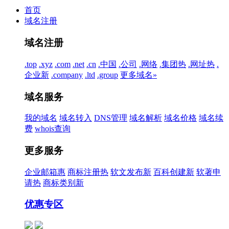
首页
域名注册
域名注册
.top
.xyz
.com
.net
.cn
.中国
.公司
.网络
.集团
热
.网址
热
.
企业
新
.company
.ltd
.group
更多域名»
域名服务
我的域名
域名转入
DNS管理
域名解析
域名价格
域名续
费
whois查询
更多服务
企业邮箱
惠
商标注册
热
软文发布
新
百科创建
新
软著申
请
热
商标类别
新
优惠专区