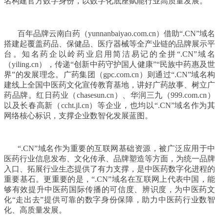
名构建官方数字身份，以数字化底座赋能行业高质量发展。
百年品牌云南白药（yunnanbaiyao.com.cn）借助“.CN”域名
搭建起覆盖药品、保健品、医疗器械等全产业链的品牌展示平
台。知名药企以岭药业启用简洁易记的全拼“.CN”域名
（yiling.cn），传递“创新中药守护国人健康”“民族中药惠及世
界”的发展理念。广药集团（gpc.com.cn）则通过“.CN”域名构
建线上全国中医药文化宣传教育基地，讲好广药故事、树立广
药品牌。红日药业（chasesun.cn）、华润三九（999.com.cn）
以及长春高新（ccht.jl.cn）等企业，也均以“.CN”域名作为其
网络核心标识，支撑企业数智化发展蓝图。
“.CN”域名作为重要的互联网基础资源，被广泛应用于中
医药行业信息发布、文化传承、品牌塑造等方面，为统一品牌
入口、拓展行业生态提供了有力支撑，是中医药数字化进程的
重要基石。更重要的是，“.CN”域名在互联网上代表中国，能
够有效提升中医药国际传播的可信度、辨识度，为中医药文
化“走出去”提供可靠的数字身份保障，助力中医药行业数智
化、高质量发展。