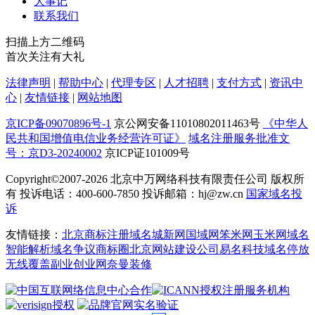
大事记
联系我们
扫描上方二维码
首次关注有大礼
法律声明
|
帮助中心
|
代理专区
|
人才招聘
|
支付方式
|
资讯中
心
|
友情链接
|
网站地图
京ICP备09070896号-1
京公网安备11010802011463号
《中华人
民共和国增值电信业务经营许可证》
域名注册服务批准文
号：京D3-20240002
京ICP证101009号
Copyright©2007-2026
北京中万网络科技有限责任公司 版权所
有 投诉电话：400-600-7850 投诉邮箱：hj@zw.cn
国家域名投
诉
友情链接：
北京商标注册
域名城
新网
国域网
笨米网
玉米网
域名
智能解析
域名争议
商标圈
北京网站建设公司
易名科技
域名停放
无线覆盖
副业创业网
奈曼装修