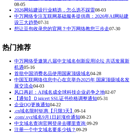
08-05
2026网站建设行业精选，怎么选不踩雷
08-03
中万网络专注互联网基础服务提供商：2026年AI网站建
设三大趋势
07-31
想让豆包收录您的官网？中万网络教您三步走
07-30
热门推荐
中万网络受邀第八届中文域名创新应用论坛 共话发展新
机遇
05-16
首批中国消费名品使用国家顶级域名
04-28
中国互联网络信息中心在京举办2025年 国家顶级域名发
展交流会
04-03
风口再起：AI域名成全球科技企业必争之地
02-07
【通知】Ｄigicert SSL证书价格调整通知
05-31
企业QQ更换通知
04-22
.cn域名限时钜惠【只限3天】
09-14
.com/.xyz域名9月1日起涨价通知
08-23
中文域名查询官网登录去哪里查询
09-29
注册一个中文域名要多少钱？
09-29