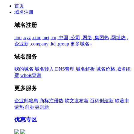
首页
域名注册
域名注册
.top
.xyz
.com
.net
.cn
.中国
.公司
.网络
.集团
热
.网址
热
.
企业
新
.company
.ltd
.group
更多域名»
域名服务
我的域名
域名转入
DNS管理
域名解析
域名价格
域名续
费
whois查询
更多服务
企业邮箱
惠
商标注册
热
软文发布
新
百科创建
新
软著申
请
热
商标类别
新
优惠专区