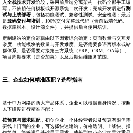
入
全栈技术开发
阶段，采用前后端分离架构，代码全部手工编
写，不依赖任何模板或开源系统二次开发；完成开发后进行
测
试与上线部署
，包括功能测试、兼容性测试、安全检测；最后
是
源码交付与培训
，
100%交付完整源代码（含前后端代码、
数据库脚本、设计源文件），并提供后台使用培训。
定制建站的定价逻辑由以下因素综合确定：页面数量与交互复
杂度、功能模块的数量与开发难度、是否需要多语言版本或站
群体系、是否需要对接第三方系统（
ERP、CRM、OA等）、
项目周期要求（是否加急）以及后期运维服务范围。
三
、企业如何精准匹配？选型指南
基于中万网络的两大产品体系，企业可以根据自身情况，按照
以下维度进行精准匹配：
按预算与需求匹配
，初创企业、个体经营者以及预算有限但需
要线上门面的企业，可选择快速建站，价格透明、上线快、操
作简单，能够满足基础展示需求。成长型中小企业如果注重品