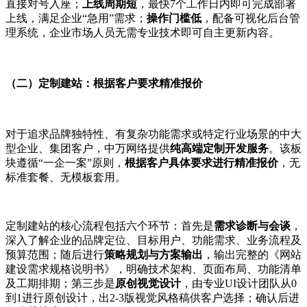
直接对号入座；
上线周期短
，最快
7个工作日内即可完成部署
上线，满足企业“急用”需求；
操作门槛低
，配备可视化后台管
理系统，企业市场人员无需专业技术即可自主更新内容。
（二）定制建站：根据客户要求精准报价
对于追求品牌独特性、有复杂功能需求或特定行业场景的中大
型企业、集团客户，中万网络提供
纯高端定制开发服务
。该板
块遵循
“一企一案”原则，
根据客户具体要求进行精准报价
，无
标准套餐、无模板套用。
定制建站的核心流程包括六个环节：首先是
需求诊断与会谈
，
深入了解企业的品牌定位、目标用户、功能需求、业务流程及
预算范围；随后进行
策略规划与方案输出
，输出完整的《网站
建设需求规格说明书》，明确技术架构、页面布局、功能清单
及工期排期；第三步是
原创视觉设计
，由专业
UI设计团队从0
到1进行原创设计，出2-3版视觉风格稿供客户选择；确认后进