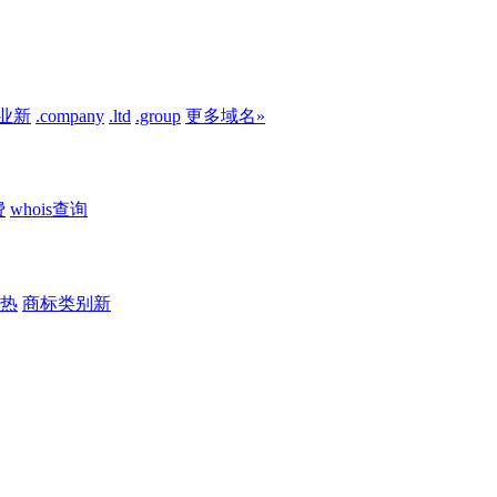
业
新
.company
.ltd
.group
更多域名»
费
whois查询
热
商标类别
新