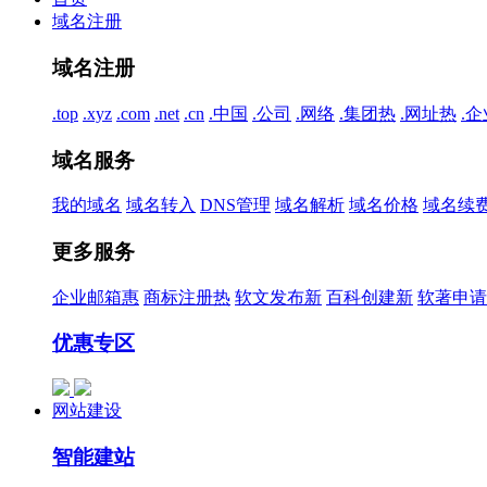
域名注册
域名注册
.top
.xyz
.com
.net
.cn
.中国
.公司
.网络
.集团
热
.网址
热
.企
域名服务
我的域名
域名转入
DNS管理
域名解析
域名价格
域名续
更多服务
企业邮箱
惠
商标注册
热
软文发布
新
百科创建
新
软著申请
优惠专区
网站建设
智能建站