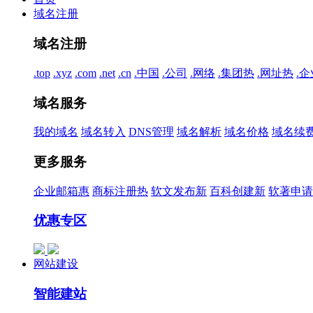
域名注册
域名注册
.top
.xyz
.com
.net
.cn
.中国
.公司
.网络
.集团
热
.网址
热
.企
域名服务
我的域名
域名转入
DNS管理
域名解析
域名价格
域名续
更多服务
企业邮箱
惠
商标注册
热
软文发布
新
百科创建
新
软著申请
优惠专区
网站建设
智能建站