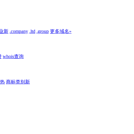
业
新
.company
.ltd
.group
更多域名»
费
whois查询
热
商标类别
新