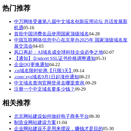
热门推荐
中万网络受邀第八届中文域名创新应用论坛 共话发展新
机遇
05-16
首批中国消费名品使用国家顶级域名
04-28
中国互联网络信息中心在京举办2025年 国家顶级域名发
展交流会
04-03
风口再起：AI域名成全球科技企业必争之地
02-07
【通知】Ｄigicert SSL证书价格调整通知
05-31
企业QQ更换通知
04-22
.cn域名限时钜惠【只限3天】
09-14
.com/.xyz域名9月1日起涨价通知
08-23
中文域名查询官网登录去哪里查询
09-29
注册一个中文域名要多少钱？
09-29
相关推荐
北京网站建设如何做好电子商务平台
08-30
制造业网站建设方案
11-04
企业网站建设不是用来摆设，赚钱才是目的
05-30