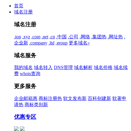
首页
域名注册
域名注册
.top
.xyz
.com
.net
.cn
.中国
.公司
.网络
.集团
热
.网址
热
.
企业
新
.company
.ltd
.group
更多域名»
域名服务
我的域名
域名转入
DNS管理
域名解析
域名价格
域名续
费
whois查询
更多服务
企业邮箱
惠
商标注册
热
软文发布
新
百科创建
新
软著申
请
热
商标类别
新
优惠专区