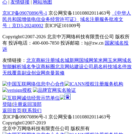
心
|
友情链接
|
网站地图
京ICP备09070896号-1
京公网安备11010802011463号
《中华人
民共和国增值电信业务经营许可证》
域名注册服务批准文
号：京D3-20240002
京ICP证101009号
Copyright©2007-2026
北京中万网络科技有限责任公司 版权所
有 投诉电话：400-600-7850 投诉邮箱：hj@zw.cn
国家域名投
诉
友情链接：
北京商标注册
域名城
新网
国域网
笨米网
玉米网
域名
智能解析
域名争议
商标圈
北京网站建设公司
易名科技
域名停放
无线覆盖
副业创业网
奈曼装修
登陆
|
注册
返回顶部
返回首页
|
联系我们
京ICP备09070896号-1 京公网安备11010802011463号
Copyright©2007-2019
北京中万网络科技有限责任公司 版权所有