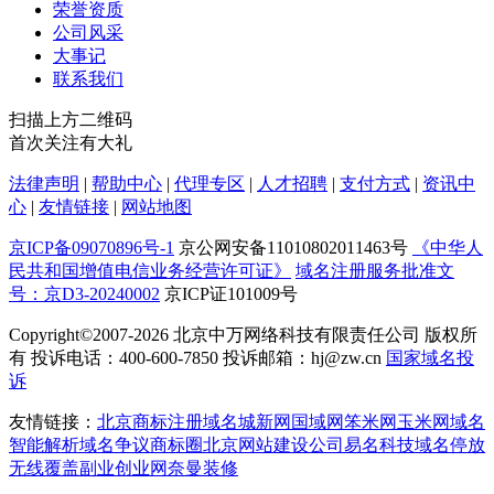
荣誉资质
公司风采
大事记
联系我们
扫描上方二维码
首次关注有大礼
法律声明
|
帮助中心
|
代理专区
|
人才招聘
|
支付方式
|
资讯中
心
|
友情链接
|
网站地图
京ICP备09070896号-1
京公网安备11010802011463号
《中华人
民共和国增值电信业务经营许可证》
域名注册服务批准文
号：京D3-20240002
京ICP证101009号
Copyright©2007-2026
北京中万网络科技有限责任公司 版权所
有 投诉电话：400-600-7850 投诉邮箱：hj@zw.cn
国家域名投
诉
友情链接：
北京商标注册
域名城
新网
国域网
笨米网
玉米网
域名
智能解析
域名争议
商标圈
北京网站建设公司
易名科技
域名停放
无线覆盖
副业创业网
奈曼装修