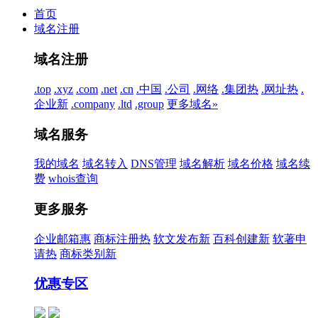
首页
域名注册
域名注册
.top
.xyz
.com
.net
.cn
.中国
.公司
.网络
.集团
热
.网址
热
.
企业
新
.company
.ltd
.group
更多域名»
域名服务
我的域名
域名转入
DNS管理
域名解析
域名价格
域名续
费
whois查询
更多服务
企业邮箱
惠
商标注册
热
软文发布
新
百科创建
新
软著申
请
热
商标类别
新
优惠专区