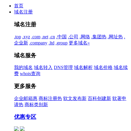
首页
域名注册
域名注册
.top
.xyz
.com
.net
.cn
.中国
.公司
.网络
.集团
热
.网址
热
.
企业
新
.company
.ltd
.group
更多域名»
域名服务
我的域名
域名转入
DNS管理
域名解析
域名价格
域名续
费
whois查询
更多服务
企业邮箱
惠
商标注册
热
软文发布
新
百科创建
新
软著申
请
热
商标类别
新
优惠专区