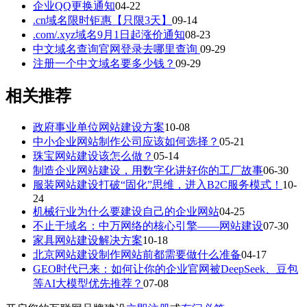
企业QQ更换通知
04-22
.cn域名限时钜惠【只限3天】
09-14
.com/.xyz域名9月1日起涨价通知
08-23
中文域名查询官网登录去哪里查询
09-29
注册一个中文域名要多少钱？
09-29
相关推荐
政府事业单位网站建设方案
10-08
中小企业网站制作公司应该如何选择？
05-21
珠宝网站建设该怎么做？
05-14
制造企业网站建设，用数字化讲好你的工厂故事
06-30
服装网站建设打破“固化”思维，进入B2C服务模式！
10-
24
机械行业为什么要建设自己的企业网站
04-25
不止于域名：中万网络的核心引擎——网站建设
07-30
家具网站建设解决方案
10-18
北京网站建设制作网站前都需要做什么准备
04-17
GEO时代已来：如何让你的企业官网被DeepSeek、豆包
等AI大模型优先推荐？
07-08