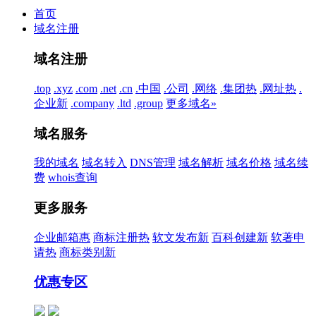
首页
域名注册
域名注册
.top
.xyz
.com
.net
.cn
.中国
.公司
.网络
.集团
热
.网址
热
.
企业
新
.company
.ltd
.group
更多域名»
域名服务
我的域名
域名转入
DNS管理
域名解析
域名价格
域名续
费
whois查询
更多服务
企业邮箱
惠
商标注册
热
软文发布
新
百科创建
新
软著申
请
热
商标类别
新
优惠专区