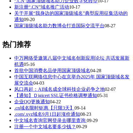
“.CN”国家顶级域名助力企业数字化转型
10-17
新注册“.CN”域名推广活动
10-17
关于开展“我身边的国家顶级域名”典型应用征集活动的
通知
09-20
国家顶级域名助力数博会打造国际交流平台
08-27
热门推荐
中万网络受邀第八届中文域名创新应用论坛 共话发展新
机遇
05-16
首批中国消费名品使用国家顶级域名
04-28
中国互联网络信息中心在京举办2025年 国家顶级域名发
展交流会
04-03
风口再起：AI域名成全球科技企业必争之地
02-07
【通知】Ｄigicert SSL证书价格调整通知
05-31
企业QQ更换通知
04-22
.cn域名限时钜惠【只限3天】
09-14
.com/.xyz域名9月1日起涨价通知
08-23
中文域名查询官网登录去哪里查询
09-29
注册一个中文域名要多少钱？
09-29