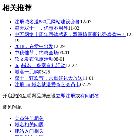
相关推荐
注册域名送880元网站建设套餐
12-07
每天双十一，优惠不用等
11-02
中万网络十周年回馈感恩，双重惊喜豪礼强势袭来！
12-
19
2018，在爱中出发
12-29
中秋佳节，约惠全场
09-01
软文发布优惠活动
08-01
.top域名，备案有礼活动
12-22
域名一元购
05-25
双十一狂欢节，六重好礼大放送
11-01
注册.top域名就送爱奇艺会员卡
07-25
开启您的互联网品牌建设
立即注册
或
有问必答
常见问题
会员注册相关
域名相关问题
建站入门相关