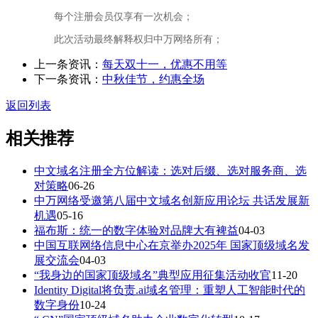
每个注册会员仅享有一次机会；
此次活动最终解释权归中万网络所有；
上一条资讯：
每天双十一，优惠不用等
下一条资讯：
中秋佳节，约惠全场
返回列表
相关推荐
中文域名注册全方位解读：选对后缀、选对服务商、选
对策略
06-26
中万网络受邀第八届中文域名创新应用论坛 共话发展新
机遇
05-16
福布斯：统一的数字体验对品牌大有裨益
04-03
中国互联网络信息中心在京举办2025年 国家顶级域名发
展交流会
04-03
“我身边的国家顶级域名”典型应用征集活动收官
11-20
Identity Digital将负责.ai域名管理：重塑人工智能时代的
数字身份
10-24