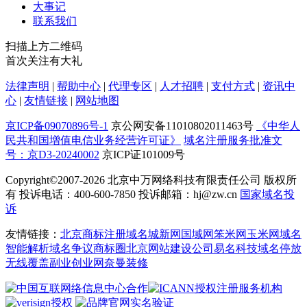
大事记
联系我们
扫描上方二维码
首次关注有大礼
法律声明
|
帮助中心
|
代理专区
|
人才招聘
|
支付方式
|
资讯中
心
|
友情链接
|
网站地图
京ICP备09070896号-1
京公网安备11010802011463号
《中华人
民共和国增值电信业务经营许可证》
域名注册服务批准文
号：京D3-20240002
京ICP证101009号
Copyright©2007-2026
北京中万网络科技有限责任公司 版权所
有 投诉电话：400-600-7850 投诉邮箱：hj@zw.cn
国家域名投
诉
友情链接：
北京商标注册
域名城
新网
国域网
笨米网
玉米网
域名
智能解析
域名争议
商标圈
北京网站建设公司
易名科技
域名停放
无线覆盖
副业创业网
奈曼装修