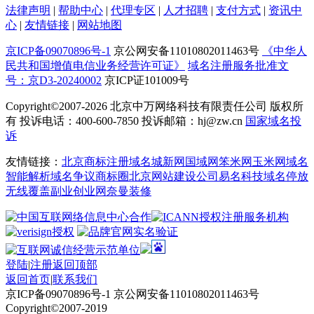
法律声明
|
帮助中心
|
代理专区
|
人才招聘
|
支付方式
|
资讯中
心
|
友情链接
|
网站地图
京ICP备09070896号-1
京公网安备11010802011463号
《中华人
民共和国增值电信业务经营许可证》
域名注册服务批准文
号：京D3-20240002
京ICP证101009号
Copyright©2007-2026
北京中万网络科技有限责任公司 版权所
有 投诉电话：400-600-7850 投诉邮箱：hj@zw.cn
国家域名投
诉
友情链接：
北京商标注册
域名城
新网
国域网
笨米网
玉米网
域名
智能解析
域名争议
商标圈
北京网站建设公司
易名科技
域名停放
无线覆盖
副业创业网
奈曼装修
登陆
|
注册
返回顶部
返回首页
|
联系我们
京ICP备09070896号-1 京公网安备11010802011463号
Copyright©2007-2019