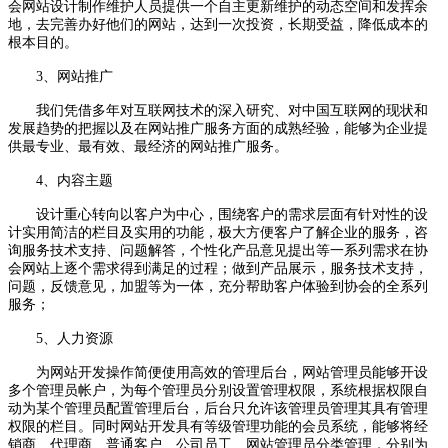
会网站设计制作维护人员提供一个自主更新维护的动态空间和发挥余
地，去完善办好他们的网站，达到一次投资，长期受益，降低成本的
根本目的。
3、网站推广
我们凭借多年对互联网技术的深入研究、对中国互联网的现状和
发展趋势的把握以及在网站推广服务方面的成熟经验，能够为企业提
供最专业、最有效、最经济的网站推广服务。
4、内容主题
设计重心转向以客户为中心，围绕客户的需求层面有针对性的设
计实用简洁的栏目及实用的功能，极大方便客户了解企业的服务，咨
询服务技术支持、问题解答，个性化产品意见提出等一系列需求在协
会网站上逐个需求得到满足的过程；做到产品展示，服务技术支持，
问题，反馈意见，加盟等为一体，充分帮助客户体验到协会的全系列
服务；
5、人力资源
为网站开发操作简便使用高效的管理后台，网站管理员能够开设
多个管理员帐户，为每个管理员分别设置管理权限，系统根据权限自
动为某个管理员配置管理后台，后台只允许该管理员管理其具有管理
权限的栏目。同时网站开发具有等级管理功能的会员系统，能够将经
销商、代理商、普通客户、公司员工、网站管理员分类管理，分别为