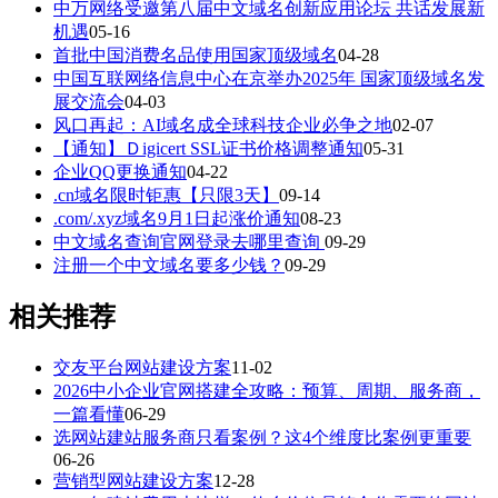
中万网络受邀第八届中文域名创新应用论坛 共话发展新
机遇
05-16
首批中国消费名品使用国家顶级域名
04-28
中国互联网络信息中心在京举办2025年 国家顶级域名发
展交流会
04-03
风口再起：AI域名成全球科技企业必争之地
02-07
【通知】Ｄigicert SSL证书价格调整通知
05-31
企业QQ更换通知
04-22
.cn域名限时钜惠【只限3天】
09-14
.com/.xyz域名9月1日起涨价通知
08-23
中文域名查询官网登录去哪里查询
09-29
注册一个中文域名要多少钱？
09-29
相关推荐
交友平台网站建设方案
11-02
2026中小企业官网搭建全攻略：预算、周期、服务商，
一篇看懂
06-29
选网站建站服务商只看案例？这4个维度比案例更重要
06-26
营销型网站建设方案
12-28