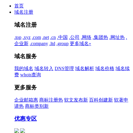
首页
域名注册
域名注册
.top
.xyz
.com
.net
.cn
.中国
.公司
.网络
.集团
热
.网址
热
.
企业
新
.company
.ltd
.group
更多域名»
域名服务
我的域名
域名转入
DNS管理
域名解析
域名价格
域名续
费
whois查询
更多服务
企业邮箱
惠
商标注册
热
软文发布
新
百科创建
新
软著申
请
热
商标类别
新
优惠专区