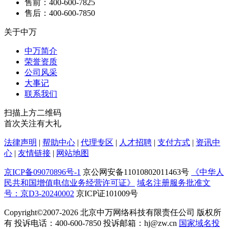
售前：400-600-7825
售后：400-600-7850
关于中万
中万简介
荣誉资质
公司风采
大事记
联系我们
扫描上方二维码
首次关注有大礼
法律声明
|
帮助中心
|
代理专区
|
人才招聘
|
支付方式
|
资讯中
心
|
友情链接
|
网站地图
京ICP备09070896号-1
京公网安备11010802011463号
《中华人
民共和国增值电信业务经营许可证》
域名注册服务批准文
号：京D3-20240002
京ICP证101009号
Copyright©2007-2026
北京中万网络科技有限责任公司 版权所
有 投诉电话：400-600-7850 投诉邮箱：hj@zw.cn
国家域名投