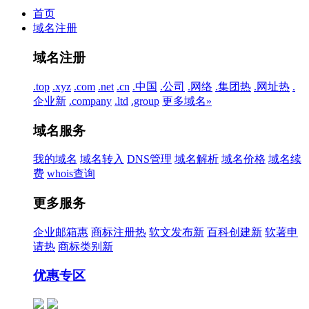
首页
域名注册
域名注册
.top
.xyz
.com
.net
.cn
.中国
.公司
.网络
.集团
热
.网址
热
.
企业
新
.company
.ltd
.group
更多域名»
域名服务
我的域名
域名转入
DNS管理
域名解析
域名价格
域名续
费
whois查询
更多服务
企业邮箱
惠
商标注册
热
软文发布
新
百科创建
新
软著申
请
热
商标类别
新
优惠专区