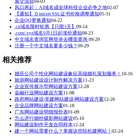
展交流会
04-03
风口再起：AI域名成全球科技企业必争之地
02-07
【通知】Ｄigicert SSL证书价格调整通知
05-31
企业QQ更换通知
04-22
.cn域名限时钜惠【只限3天】
09-14
.com/.xyz域名9月1日起涨价通知
08-23
中文域名查询官网登录去哪里查询
09-29
注册一个中文域名要多少钱？
09-29
相关推荐
婚庆公司个性化网站建设象征高端婚礼策划服务！
10-16
旅游网站建设设计制作解决方案
11-23
企业宣传展示型网站建设方案
12-28
金融行业网站建设方案
11-08
政府网站建设|党建网站建设|网站建设方案
12-26
企业品牌网站建设方案
01-18
广东网站建设明细报价表
01-09
怎么进行婚纱摄影网站建设
05-10
网站建设制作开发合同样本
12-24
建一个网站需要什么？掌握这些轻松建网站！
02-24