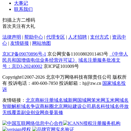
大事记
联系我们
扫描上方二维码
首次关注有大礼
法律声明
|
帮助中心
|
代理专区
|
人才招聘
|
支付方式
|
资讯中
心
|
友情链接
|
网站地图
京ICP备09070896号-1
京公网安备11010802011463号
《中华人
民共和国增值电信业务经营许可证》
域名注册服务批准文
号：京D3-20240002
京ICP证101009号
Copyright©2007-2026
北京中万网络科技有限责任公司 版权所
有 投诉电话：400-600-7850 投诉邮箱：hj@zw.cn
国家域名投
诉
友情链接：
北京商标注册
域名城
新网
国域网
笨米网
玉米网
域名
智能解析
域名争议
商标圈
北京网站建设公司
易名科技
域名停放
无线覆盖
副业创业网
奈曼装修