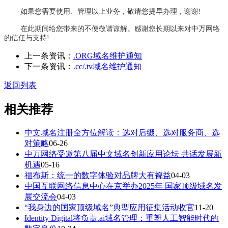
如果您需要使用、管理以上业务，敬请您提早办理，谢谢!
在此期间给您带来的不便敬请谅解。感谢您长期以来对中万网络
的信任与支持!
上一条资讯：
.ORG域名维护通知
下一条资讯：
.cc/.tv域名维护通知
返回列表
相关推荐
中文域名注册全方位解读：选对后缀、选对服务商、选
对策略
06-26
中万网络受邀第八届中文域名创新应用论坛 共话发展新
机遇
05-16
福布斯：统一的数字体验对品牌大有裨益
04-03
中国互联网络信息中心在京举办2025年 国家顶级域名发
展交流会
04-03
“我身边的国家顶级域名”典型应用征集活动收官
11-20
Identity Digital将负责.ai域名管理：重塑人工智能时代的