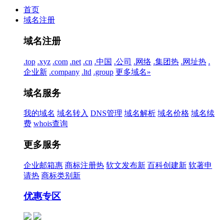
首页
域名注册
域名注册
.top
.xyz
.com
.net
.cn
.中国
.公司
.网络
.集团
热
.网址
热
.
企业
新
.company
.ltd
.group
更多域名»
域名服务
我的域名
域名转入
DNS管理
域名解析
域名价格
域名续
费
whois查询
更多服务
企业邮箱
惠
商标注册
热
软文发布
新
百科创建
新
软著申
请
热
商标类别
新
优惠专区