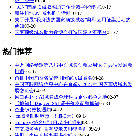
数字身份
10-24
“.CN”国家顶级域名助力企业数字化转型
10-17
新注册“.CN”域名推广活动
10-17
关于开展“我身边的国家顶级域名”典型应用征集活动的
通知
09-20
国家顶级域名助力数博会打造国际交流平台
08-27
热门推荐
中万网络受邀第八届中文域名创新应用论坛 共话发展新
机遇
05-16
首批中国消费名品使用国家顶级域名
04-28
中国互联网络信息中心在京举办2025年 国家顶级域名发
展交流会
04-03
风口再起：AI域名成全球科技企业必争之地
02-07
【通知】Ｄigicert SSL证书价格调整通知
05-31
企业QQ更换通知
04-22
.cn域名限时钜惠【只限3天】
09-14
.com/.xyz域名9月1日起涨价通知
08-23
中文域名查询官网登录去哪里查询
09-29
注册一个中文域名要多少钱？
09-29