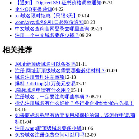
【通知】Ｄigicert SSL证书价格调整通知
05-31
企业QQ更换通知
04-22
.cn域名限时钜惠【只限3天】
09-14
.com/.xyz域名9月1日起涨价通知
08-23
中文域名查询官网登录去哪里查询
09-29
注册一个中文域名要多少钱？
09-29
相关推荐
.网址新顶级域名可以备案吗
01-11
注册.网址新顶级域名需要哪些必须材料？
01-09
域名注册管理注意事项
12-13
爆料！did.top以1万美元交易
03-11
.商标域名申请有什么用？
05-14
注册域名，一定要注意哪些事项？
08-19
抢先注册域名有什么好处？各行业企业纷纷抢占先机！
03-16
如果商标名称里有放弃专用权保护的词，该怎样申请.商
标
01-04
注册.wang新顶级域名要多少钱
01-06
免费域名注册免费空间可以用吗
12-09