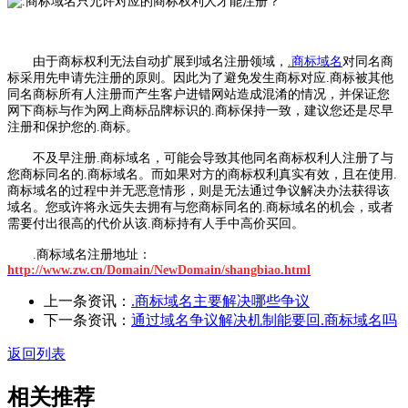
由于商标权利无法自动扩展到域名注册领域，
.商标域名
对同名商
标采用先申请先注册的原则。因此为了避免发生商标对应.商标被其他
同名商标所有人注册而产生客户进错网站造成混淆的情况，并保证您
网下商标与作为网上商标品牌标识的.商标保持一致，建议您还是尽早
注册和保护您的.商标。
不及早注册.商标域名，可能会导致其他同名商标权利人注册了与
您商标同名的.商标域名。而如果对方的商标权利真实有效，且在使用.
商标域名的过程中并无恶意情形，则是无法通过争议解决办法获得该
域名。您或许将永远失去拥有与您商标同名的.商标域名的机会，或者
需要付出很高的代价从该.商标持有人手中高价买回。
.商标域名注册地址：
http://www.zw.cn/Domain/NewDomain/shangbiao.html
上一条资讯：
.商标域名主要解决哪些争议
下一条资讯：
通过域名争议解决机制能要回.商标域名吗
返回列表
相关推荐