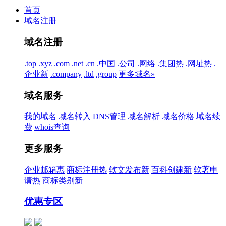
首页
域名注册
域名注册
.top
.xyz
.com
.net
.cn
.中国
.公司
.网络
.集团
热
.网址
热
.
企业
新
.company
.ltd
.group
更多域名»
域名服务
我的域名
域名转入
DNS管理
域名解析
域名价格
域名续
费
whois查询
更多服务
企业邮箱
惠
商标注册
热
软文发布
新
百科创建
新
软著申
请
热
商标类别
新
优惠专区