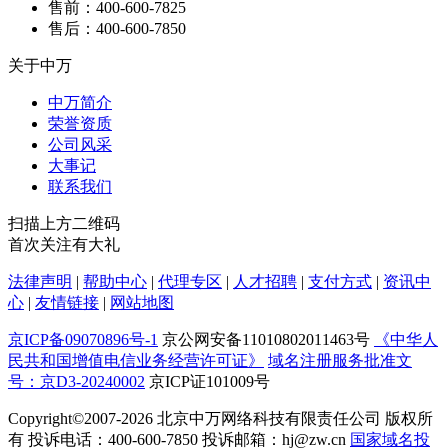
售前：400-600-7825
售后：400-600-7850
关于中万
中万简介
荣誉资质
公司风采
大事记
联系我们
扫描上方二维码
首次关注有大礼
法律声明
|
帮助中心
|
代理专区
|
人才招聘
|
支付方式
|
资讯中
心
|
友情链接
|
网站地图
京ICP备09070896号-1
京公网安备11010802011463号
《中华人
民共和国增值电信业务经营许可证》
域名注册服务批准文
号：京D3-20240002
京ICP证101009号
Copyright©2007-2026
北京中万网络科技有限责任公司 版权所
有 投诉电话：400-600-7850 投诉邮箱：hj@zw.cn
国家域名投