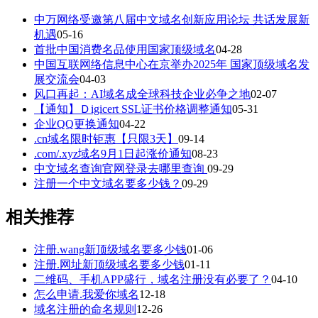
中万网络受邀第八届中文域名创新应用论坛 共话发展新
机遇
05-16
首批中国消费名品使用国家顶级域名
04-28
中国互联网络信息中心在京举办2025年 国家顶级域名发
展交流会
04-03
风口再起：AI域名成全球科技企业必争之地
02-07
【通知】Ｄigicert SSL证书价格调整通知
05-31
企业QQ更换通知
04-22
.cn域名限时钜惠【只限3天】
09-14
.com/.xyz域名9月1日起涨价通知
08-23
中文域名查询官网登录去哪里查询
09-29
注册一个中文域名要多少钱？
09-29
相关推荐
注册.wang新顶级域名要多少钱
01-06
注册.网址新顶级域名要多少钱
01-11
二维码、手机APP盛行，域名注册没有必要了？
04-10
怎么申请.我爱你域名
12-18
域名注册的命名规则
12-26