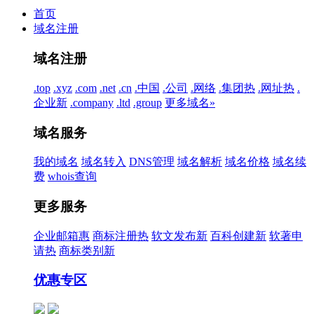
首页
域名注册
域名注册
.top
.xyz
.com
.net
.cn
.中国
.公司
.网络
.集团
热
.网址
热
.
企业
新
.company
.ltd
.group
更多域名»
域名服务
我的域名
域名转入
DNS管理
域名解析
域名价格
域名续
费
whois查询
更多服务
企业邮箱
惠
商标注册
热
软文发布
新
百科创建
新
软著申
请
热
商标类别
新
优惠专区