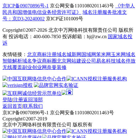
京ICP备09070896号-1
京公网安备11010802011463号
《中华人
民共和国增值电信业务经营许可证》
域名注册服务批准文
号：京D3-20240002
京ICP证101009号
Copyright©2007-2026
北京中万网络科技有限责任公司 版权所
有 投诉电话：400-600-7850 投诉邮箱：hj@zw.cn
国家域名投
诉
友情链接：
北京商标注册
域名城
新网
国域网
笨米网
玉米网
域名
智能解析
域名争议
商标圈
北京网站建设公司
易名科技
域名停放
无线覆盖
副业创业网
奈曼装修
登陆
|
注册
返回顶部
返回首页
|
联系我们
京ICP备09070896号-1 京公网安备11010802011463号
Copyright©2007-2019
北京中万网络科技有限责任公司 版权所有