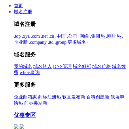
首页
域名注册
域名注册
.top
.xyz
.com
.net
.cn
.中国
.公司
.网络
.集团
热
.网址
热
.
企业
新
.company
.ltd
.group
更多域名»
域名服务
我的域名
域名转入
DNS管理
域名解析
域名价格
域名续
费
whois查询
更多服务
企业邮箱
惠
商标注册
热
软文发布
新
百科创建
新
软著申
请
热
商标类别
新
优惠专区