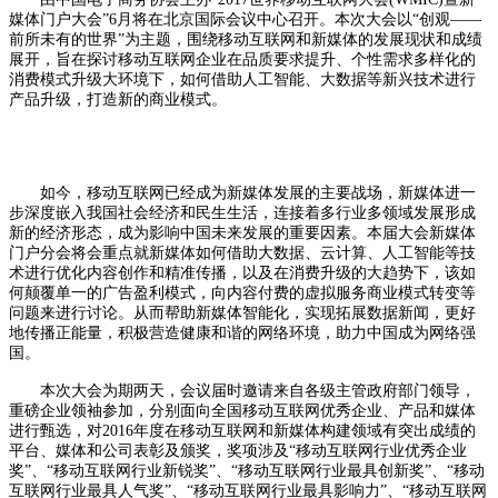
媒体门户大会”6月将在北京国际会议中心召开。本次大会以“创观——
前所未有的世界”为主题，围绕移动互联网和新媒体的发展现状和成绩
展开，旨在探讨移动互联网企业在品质要求提升、个性需求多样化的
消费模式升级大环境下，如何借助人工智能、大数据等新兴技术进行
产品升级，打造新的商业模式。
如今，移动互联网已经成为新媒体发展的主要战场，新媒体进一
步深度嵌入我国社会经济和民生生活，连接着多行业多领域发展形成
新的经济形态，成为影响中国未来发展的重要因素。本届大会新媒体
门户分会将会重点就新媒体如何借助大数据、云计算、人工智能等技
术进行优化内容创作和精准传播，以及在消费升级的大趋势下，该如
何颠覆单一的广告盈利模式，向内容付费的虚拟服务商业模式转变等
问题来进行讨论。从而帮助新媒体智能化，实现拓展数据新闻，更好
地传播正能量，积极营造健康和谐的网络环境，助力中国成为网络强
国。
本次大会为期两天，会议届时邀请来自各级主管政府部门领导，
重磅企业领袖参加，分别面向全国移动互联网优秀企业、产品和媒体
进行甄选，对2016年度在移动互联网和新媒体构建领域有突出成绩的
平台、媒体和公司表彰及颁奖，奖项涉及“移动互联网行业优秀企业
奖”、“移动互联网行业新锐奖”、“移动互联网行业最具创新奖”、“移动
互联网行业最具人气奖”、“移动互联网行业最具影响力”、“移动互联网