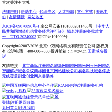
首次关注有大礼
法律声明
|
帮助中心
|
代理专区
|
人才招聘
|
支付方式
|
资讯中
心
|
友情链接
|
网站地图
京ICP备09070896号-1
京公网安备11010802011463号
《中华人
民共和国增值电信业务经营许可证》
域名注册服务批准文
号：京D3-20240002
京ICP证101009号
Copyright©2007-2026
北京中万网络科技有限责任公司 版权所
有 投诉电话：400-600-7850 投诉邮箱：hj@zw.cn
国家域名投
诉
友情链接：
北京商标注册
域名城
新网
国域网
笨米网
玉米网
域名
智能解析
域名争议
商标圈
北京网站建设公司
易名科技
域名停放
无线覆盖
副业创业网
奈曼装修
登陆
|
注册
返回顶部
返回首页
|
联系我们