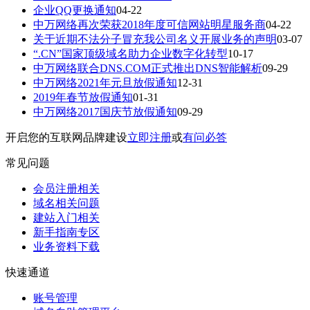
企业QQ更换通知
04-22
中万网络再次荣获2018年度可信网站明星服务商
04-22
关于近期不法分子冒充我公司名义开展业务的声明
03-07
“.CN”国家顶级域名助力企业数字化转型
10-17
中万网络联合DNS.COM正式推出DNS智能解析
09-29
中万网络2021年元旦放假通知
12-31
2019年春节放假通知
01-31
中万网络2017国庆节放假通知
09-29
开启您的互联网品牌建设
立即注册
或
有问必答
常见问题
会员注册相关
域名相关问题
建站入门相关
新手指南专区
业务资料下载
快速通道
账号管理