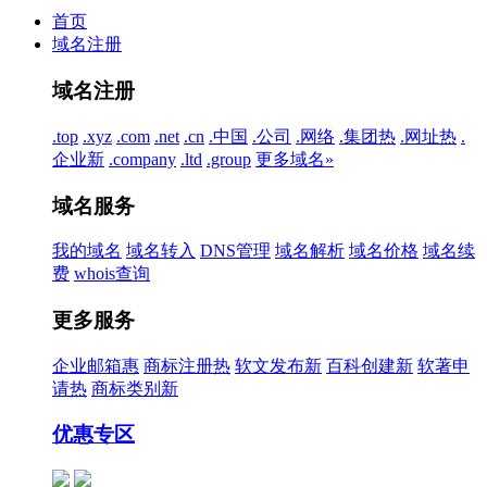
首页
域名注册
域名注册
.top
.xyz
.com
.net
.cn
.中国
.公司
.网络
.集团
热
.网址
热
.
企业
新
.company
.ltd
.group
更多域名»
域名服务
我的域名
域名转入
DNS管理
域名解析
域名价格
域名续
费
whois查询
更多服务
企业邮箱
惠
商标注册
热
软文发布
新
百科创建
新
软著申
请
热
商标类别
新
优惠专区