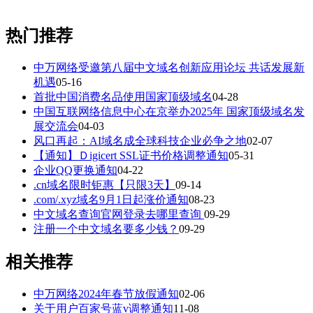
热门推荐
中万网络受邀第八届中文域名创新应用论坛 共话发展新
机遇
05-16
首批中国消费名品使用国家顶级域名
04-28
中国互联网络信息中心在京举办2025年 国家顶级域名发
展交流会
04-03
风口再起：AI域名成全球科技企业必争之地
02-07
【通知】Ｄigicert SSL证书价格调整通知
05-31
企业QQ更换通知
04-22
.cn域名限时钜惠【只限3天】
09-14
.com/.xyz域名9月1日起涨价通知
08-23
中文域名查询官网登录去哪里查询
09-29
注册一个中文域名要多少钱？
09-29
相关推荐
中万网络2024年春节放假通知
02-06
关于用户百家号蓝v调整通知
11-08