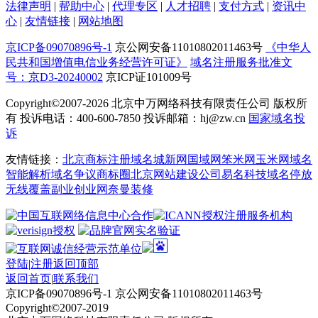
法律声明
|
帮助中心
|
代理专区
|
人才招聘
|
支付方式
|
资讯中
心
|
友情链接
|
网站地图
京ICP备09070896号-1
京公网安备11010802011463号
《中华人
民共和国增值电信业务经营许可证》
域名注册服务批准文
号：京D3-20240002
京ICP证101009号
Copyright©2007-2026
北京中万网络科技有限责任公司 版权所
有 投诉电话：400-600-7850 投诉邮箱：hj@zw.cn
国家域名投
诉
友情链接：
北京商标注册
域名城
新网
国域网
笨米网
玉米网
域名
智能解析
域名争议
商标圈
北京网站建设公司
易名科技
域名停放
无线覆盖
副业创业网
奈曼装修
登陆
|
注册
返回顶部
返回首页
|
联系我们
京ICP备09070896号-1 京公网安备11010802011463号
Copyright©2007-2019