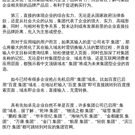
企业相关联的品牌产品后，有利于促进购买行为。
第三，直接的体现企业的综合实力。无论是从国家政府法律条
款，还是从社会大众的认知，集团代表了企业的强大、实力、高端形
象。同时，与相对有竞争关系，暂未达到或有发展前景的企业直接拉
开品牌距离，先入为主形成壁垒。
而对于应用端的用户而言，如果其输入的是“公司名字.集团”，那
么将极大的简化了其在输入域名时需切换输入法的繁琐过程，并直接
输入中文目标词查询结果，轻松便捷登入页面，同时也加深了对集团
名称的记忆。无论是针对集团型企业、域名市场、还是互联网消费者
应用层面，都预示着中文顶级域名“.集团”将成为未来集团型企业的首
选。
如今已经有很多企业抢占先机启用“.集团”域名。比如百度已启
用“百度.集团”域名，在地址栏输入“百度.集团”即可直接跳转到百度搜
索页面，域名即企业名，直接输入，无需转换。
具有先知卓见企业自然不单是百度，许多集团公司已启用“.集
团”域名，据了解，“乾坤.集团” 、“物流之都.集团” 、“瑞雪.集团”
、“鹏程.集团” 、“华丰世纪.集团 ”、“海纳汽车.集团” 、“金都建筑.集
团” 、“万康.集团” 、“金门.集团” 、“航星.集团” 、“轻纺.集团” 、“滨江
医疗.集团”都可跳转到对应的集团官网。