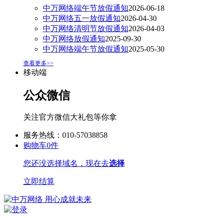
中万网络端午节放假通知
2026-06-18
中万网络五一放假通知
2026-04-30
中万网络清明节放假通知
2026-04-03
中万网络放假通知
2025-09-30
中万网络端午节放假通知
2025-05-30
查看更多>>
移动端
公众微信
关注官方微信大礼包等你拿
服务热线：010-57038858
购物车
0
件
您还没选择域名，现在去
选择
立即结算