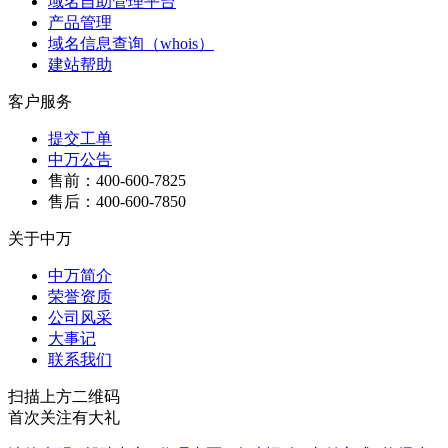
域名自助管理平台
产品管理
域名信息查询（whois）
建站帮助
客户服务
提交工单
中万公告
售前：400-600-7825
售后：400-600-7850
关于中万
中万简介
荣誉资质
公司风采
大事记
联系我们
扫描上方二维码
首次关注有大礼