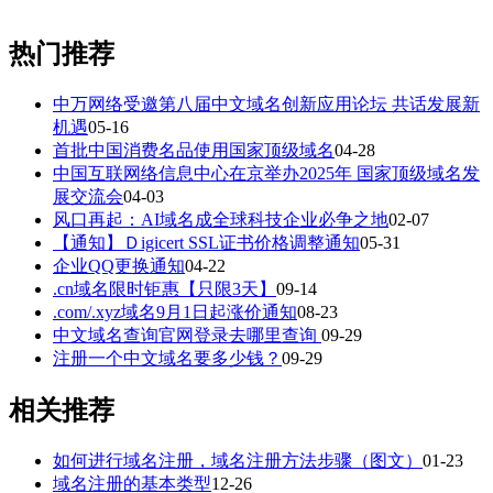
热门推荐
中万网络受邀第八届中文域名创新应用论坛 共话发展新
机遇
05-16
首批中国消费名品使用国家顶级域名
04-28
中国互联网络信息中心在京举办2025年 国家顶级域名发
展交流会
04-03
风口再起：AI域名成全球科技企业必争之地
02-07
【通知】Ｄigicert SSL证书价格调整通知
05-31
企业QQ更换通知
04-22
.cn域名限时钜惠【只限3天】
09-14
.com/.xyz域名9月1日起涨价通知
08-23
中文域名查询官网登录去哪里查询
09-29
注册一个中文域名要多少钱？
09-29
相关推荐
如何进行域名注册，域名注册方法步骤（图文）
01-23
域名注册的基本类型
12-26