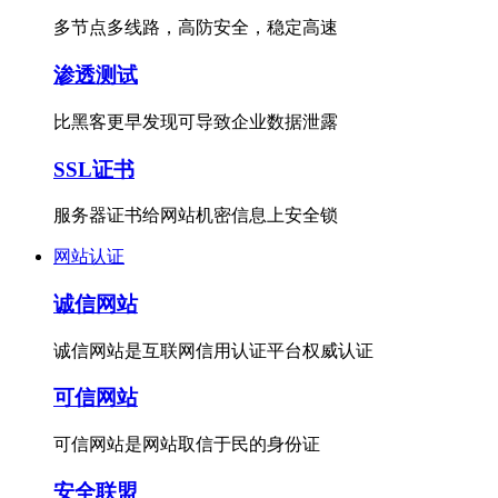
多节点多线路，高防安全，稳定高速
渗透测试
比黑客更早发现可导致企业数据泄露
SSL证书
服务器证书给网站机密信息上安全锁
网站认证
诚信网站
诚信网站是互联网信用认证平台权威认证
可信网站
可信网站是网站取信于民的身份证
安全联盟