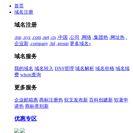
首页
域名注册
域名注册
.top
.xyz
.com
.net
.cn
.中国
.公司
.网络
.集团
热
.网址
热
.
企业
新
.company
.ltd
.group
更多域名»
域名服务
我的域名
域名转入
DNS管理
域名解析
域名价格
域名续
费
whois查询
更多服务
企业邮箱
惠
商标注册
热
软文发布
新
百科创建
新
软著申
请
热
商标类别
新
优惠专区