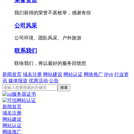
荣誉资质
我们获得的荣誉不甚枚举，感谢有你
公司风采
公司环境、团队风采、户外旅游
联系我们
联络我们，将以最好的服务回馈您
新闻首页
域名注册
网站建设
网站认证
网络推广
IPv6
行业资
讯
媒体报道
优惠活动
公告
新闻首页
域名注册
网站建设
网站认证
网络推广