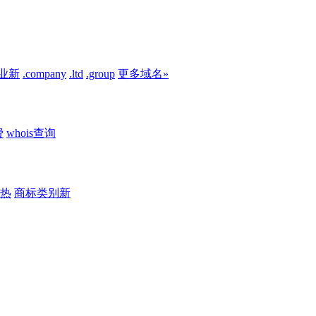
业
新
.company
.ltd
.group
更多域名»
费
whois查询
热
商标类别
新