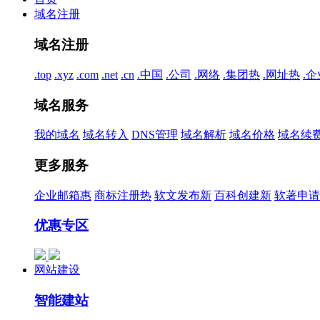
域名注册
域名注册
.top
.xyz
.com
.net
.cn
.中国
.公司
.网络
.集团
热
.网址
热
.企
域名服务
我的域名
域名转入
DNS管理
域名解析
域名价格
域名续
更多服务
企业邮箱
惠
商标注册
热
软文发布
新
百科创建
新
软著申请
优惠专区
网站建设
智能建站