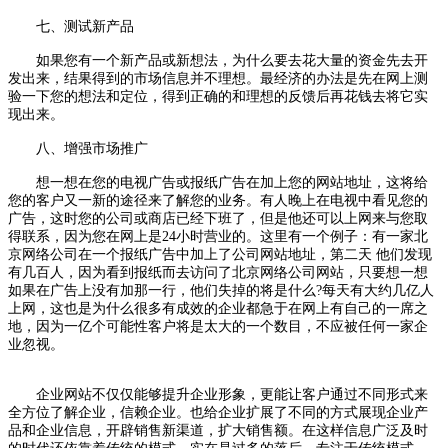
七、测试新产品
如果您有一个新产品或新想法，为什么要去花大量的资金先去开
发出来，结果得到的市场信息并不理想。最经济的办法是先在网上测
验一下您的想法和定位，得到正确的和理想的反馈后再花钱去将它实
现出来。
八、增强市场推广
想一想在您的电视广告或报纸广告在加上您的网站地址，这将给
您的客户又一新的途径来了解您的业务。有人晚上在电视中看见您的
广告，这时您的公司或商店已经下班了，但是他还可以上网来与您取
得联系，因为您在网上是24小时营业的。这里有一个例子：有一家北
京网络公司在一个报纸广告中加上了公司网站地址，第二天 他们发现
有几百人，因为看到报纸而去访问了北京网络公司网站，只要想一想
如果在广告上没有加那一行，他们失掉的将是什么?每天有大约几亿人
上网，这也是为什么很多有成效的企业都急于在网上有自己的一席之
地，因为一亿个可能性客户将是太大的一个数目，不应被任何一家企
业忽视。
企业网站不仅仅能够提升企业形象，更能让客户通过不同形式来
全方位了解企业，信赖企业。也给企业扩展了不同的方式展现企业产
品和企业信息，开辟销售新渠道，扩大销售额。在这样信息广泛及时