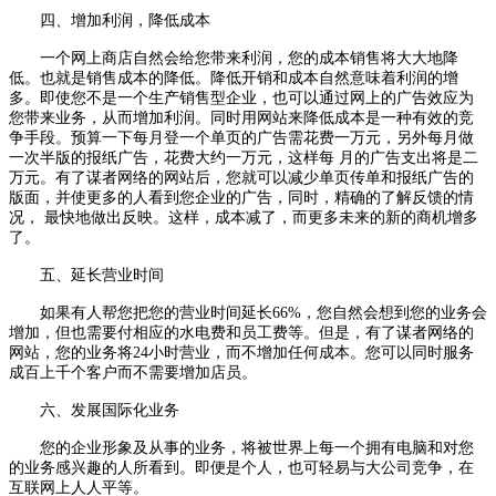
四、增加利润，降低成本
一个网上商店自然会给您带来利润，您的成本销售将大大地降
低。也就是销售成本的降低。降低开销和成本自然意味着利润的增
多。即使您不是一个生产销售型企业，也可以通过网上的广告效应为
您带来业务，从而增加利润。同时用网站来降低成本是一种有效的竞
争手段。预算一下每月登一个单页的广告需花费一万元，另外每月做
一次半版的报纸广告，花费大约一万元，这样每 月的广告支出将是二
万元。有了谋者网络的网站后，您就可以减少单页传单和报纸广告的
版面，并使更多的人看到您企业的广告，同时，精确的了解反馈的情
况， 最快地做出反映。这样，成本减了，而更多未来的新的商机增多
了。
五、延长营业时间
如果有人帮您把您的营业时间延长66%，您自然会想到您的业务会
增加，但也需要付相应的水电费和员工费等。但是，有了谋者网络的
网站，您的业务将24小时营业，而不增加任何成本。您可以同时服务
成百上千个客户而不需要增加店员。
六、发展国际化业务
您的企业形象及从事的业务，将被世界上每一个拥有电脑和对您
的业务感兴趣的人所看到。即便是个人，也可轻易与大公司竞争，在
互联网上人人平等。