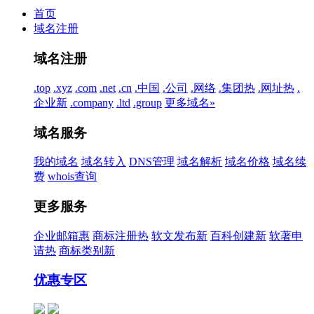
首页
域名注册
域名注册
.top
.xyz
.com
.net
.cn
.中国
.公司
.网络
.集团
热
.网址
热
.
企业
新
.company
.ltd
.group
更多域名»
域名服务
我的域名
域名转入
DNS管理
域名解析
域名价格
域名续
费
whois查询
更多服务
企业邮箱
惠
商标注册
热
软文发布
新
百科创建
新
软著申
请
热
商标类别
新
优惠专区