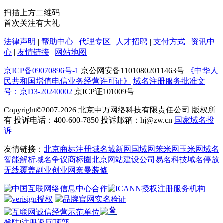
扫描上方二维码
首次关注有大礼
法律声明
|
帮助中心
|
代理专区
|
人才招聘
|
支付方式
|
资讯中
心
|
友情链接
|
网站地图
京ICP备09070896号-1
京公网安备11010802011463号
《中华人
民共和国增值电信业务经营许可证》
域名注册服务批准文
号：京D3-20240002
京ICP证101009号
Copyright©2007-2026
北京中万网络科技有限责任公司 版权所
有 投诉电话：400-600-7850 投诉邮箱：hj@zw.cn
国家域名投
诉
友情链接：
北京商标注册
域名城
新网
国域网
笨米网
玉米网
域名
智能解析
域名争议
商标圈
北京网站建设公司
易名科技
域名停放
无线覆盖
副业创业网
奈曼装修
登陆
|
注册
返回顶部