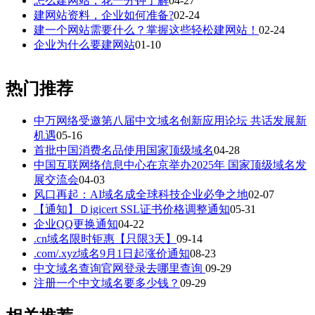
怎么建网站，花一分钟了解
04-27
建网站资料，企业如何准备?
02-24
建一个网站需要什么？掌握这些轻松建网站！
02-24
企业为什么要建网站
01-10
热门推荐
中万网络受邀第八届中文域名创新应用论坛 共话发展新
机遇
05-16
首批中国消费名品使用国家顶级域名
04-28
中国互联网络信息中心在京举办2025年 国家顶级域名发
展交流会
04-03
风口再起：AI域名成全球科技企业必争之地
02-07
【通知】Ｄigicert SSL证书价格调整通知
05-31
企业QQ更换通知
04-22
.cn域名限时钜惠【只限3天】
09-14
.com/.xyz域名9月1日起涨价通知
08-23
中文域名查询官网登录去哪里查询
09-29
注册一个中文域名要多少钱？
09-29