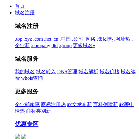
首页
域名注册
域名注册
.top
.xyz
.com
.net
.cn
.中国
.公司
.网络
.集团
热
.网址
热
.
企业
新
.company
.ltd
.group
更多域名»
域名服务
我的域名
域名转入
DNS管理
域名解析
域名价格
域名续
费
whois查询
更多服务
企业邮箱
惠
商标注册
热
软文发布
新
百科创建
新
软著申
请
热
商标类别
新
优惠专区