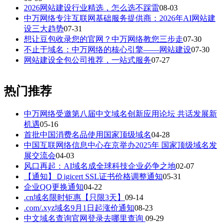
2026网站建设行业精选，怎么选不踩雷
08-03
中万网络专注互联网基础服务提供商：2026年AI网站建
设三大趋势
07-31
想让豆包收录您的官网？中万网络教您三步走
07-30
不止于域名：中万网络的核心引擎——网站建设
07-30
网站建设全包公司推荐，一站式服务
07-27
热门推荐
中万网络受邀第八届中文域名创新应用论坛 共话发展新
机遇
05-16
首批中国消费名品使用国家顶级域名
04-28
中国互联网络信息中心在京举办2025年 国家顶级域名发
展交流会
04-03
风口再起：AI域名成全球科技企业必争之地
02-07
【通知】Ｄigicert SSL证书价格调整通知
05-31
企业QQ更换通知
04-22
.cn域名限时钜惠【只限3天】
09-14
.com/.xyz域名9月1日起涨价通知
08-23
中文域名查询官网登录去哪里查询
09-29