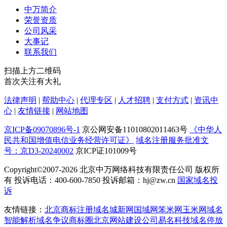
中万简介
荣誉资质
公司风采
大事记
联系我们
扫描上方二维码
首次关注有大礼
法律声明
|
帮助中心
|
代理专区
|
人才招聘
|
支付方式
|
资讯中
心
|
友情链接
|
网站地图
京ICP备09070896号-1
京公网安备11010802011463号
《中华人
民共和国增值电信业务经营许可证》
域名注册服务批准文
号：京D3-20240002
京ICP证101009号
Copyright©2007-2026
北京中万网络科技有限责任公司 版权所
有 投诉电话：400-600-7850 投诉邮箱：hj@zw.cn
国家域名投
诉
友情链接：
北京商标注册
域名城
新网
国域网
笨米网
玉米网
域名
智能解析
域名争议
商标圈
北京网站建设公司
易名科技
域名停放