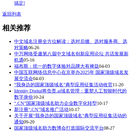
搞定!
返回列表
相关推荐
中文域名注册全方位解读：选对后缀、选对服务商、选
对策略
06-26
中万网络受邀第八届中文域名创新应用论坛 共话发展新
机遇
05-16
福布斯：统一的数字体验对品牌大有裨益
04-03
中国互联网络信息中心在京举办2025年 国家顶级域名发
展交流会
04-03
“我身边的国家顶级域名”典型应用征集活动收官
11-20
Identity Digital将负责.ai域名管理：重塑人工智能时代的
数字身份
10-24
“.CN”国家顶级域名助力企业数字化转型
10-17
新注册“.CN”域名推广活动
10-17
关于开展“我身边的国家顶级域名”典型应用征集活动的
通知
09-20
国家顶级域名助力数博会打造国际交流平台
08-27