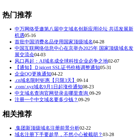
热门推荐
中万网络受邀第八届中文域名创新应用论坛 共话发展新
机遇
05-16
首批中国消费名品使用国家顶级域名
04-28
中国互联网络信息中心在京举办2025年 国家顶级域名发
展交流会
04-03
风口再起：AI域名成全球科技企业必争之地
02-07
【通知】Ｄigicert SSL证书价格调整通知
05-31
企业QQ更换通知
04-22
.cn域名限时钜惠【只限3天】
09-14
.com/.xyz域名9月1日起涨价通知
08-23
中文域名查询官网登录去哪里查询
09-29
注册一个中文域名要多少钱？
09-29
相关推荐
.集团新顶级域名注册前景分析
02-22
域名注册下手要趁早，不然小心被截胡？
03-28