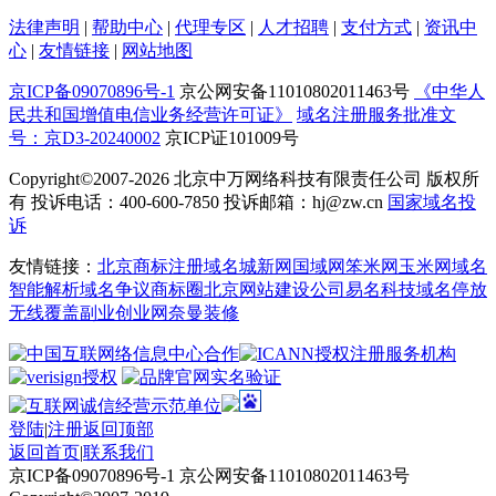
法律声明
|
帮助中心
|
代理专区
|
人才招聘
|
支付方式
|
资讯中
心
|
友情链接
|
网站地图
京ICP备09070896号-1
京公网安备11010802011463号
《中华人
民共和国增值电信业务经营许可证》
域名注册服务批准文
号：京D3-20240002
京ICP证101009号
Copyright©2007-2026
北京中万网络科技有限责任公司 版权所
有 投诉电话：400-600-7850 投诉邮箱：hj@zw.cn
国家域名投
诉
友情链接：
北京商标注册
域名城
新网
国域网
笨米网
玉米网
域名
智能解析
域名争议
商标圈
北京网站建设公司
易名科技
域名停放
无线覆盖
副业创业网
奈曼装修
登陆
|
注册
返回顶部
返回首页
|
联系我们
京ICP备09070896号-1 京公网安备11010802011463号