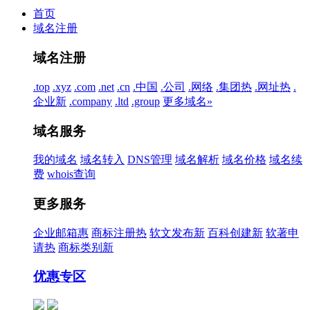
首页
域名注册
域名注册
.top
.xyz
.com
.net
.cn
.中国
.公司
.网络
.集团
热
.网址
热
.
企业
新
.company
.ltd
.group
更多域名»
域名服务
我的域名
域名转入
DNS管理
域名解析
域名价格
域名续
费
whois查询
更多服务
企业邮箱
惠
商标注册
热
软文发布
新
百科创建
新
软著申
请
热
商标类别
新
优惠专区