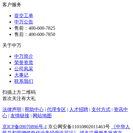
客户服务
提交工单
中万公告
售前：400-600-7825
售后：400-600-7850
关于中万
中万简介
荣誉资质
公司风采
大事记
联系我们
扫描上方二维码
首次关注有大礼
法律声明
|
帮助中心
|
代理专区
|
人才招聘
|
支付方式
|
资讯中
心
|
友情链接
|
网站地图
京ICP备09070896号-1
京公网安备11010802011463号
《中华人
民共和国增值电信业务经营许可证》
域名注册服务批准文