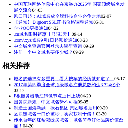
中国互联网络信息中心在京举办2025年 国家顶级域名发
展交流会
04-03
风口再起：AI域名成全球科技企业必争之地
02-07
【通知】Ｄigicert SSL证书价格调整通知
05-31
企业QQ更换通知
04-22
.cn域名限时钜惠【只限3天】
09-14
.com/.xyz域名9月1日起涨价通知
08-23
中文域名查询官网登录去哪里查询
09-29
注册一个中文域名要多少钱？
09-29
相关推荐
域名的选择有多重要，看大搜车的经历就知道了！
05-17
2017年第四季度全球顶级域名注册总数约达3.324亿个
03-17
F根服务器浙江镜像节点近日上线
04-29
国务院新规，中文域名势不可挡
09-05
制造王国焕新颜：振石集团.集团域名启用
09-20
区块链域名一口价被秒，卖家获利千倍！
03-30
传承百年的红帮裁缝买域名，域名简单好记品牌价值凸
显！
04-20