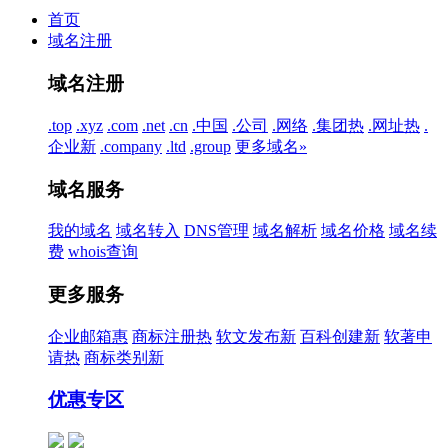
首页
域名注册
域名注册
.top
.xyz
.com
.net
.cn
.中国
.公司
.网络
.集团
热
.网址
热
.
企业
新
.company
.ltd
.group
更多域名»
域名服务
我的域名
域名转入
DNS管理
域名解析
域名价格
域名续
费
whois查询
更多服务
企业邮箱
惠
商标注册
热
软文发布
新
百科创建
新
软著申
请
热
商标类别
新
优惠专区