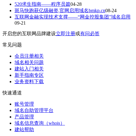
520求生指南——程序员篇
04-28
斑马快跑获亿级融资,官网启用域名bmkp.cn
08-24
互联网金融实现技术支撑——“网金控股集团”域名启用
09-21
开启您的互联网品牌建设
立即注册
或
有问必答
常见问题
会员注册相关
域名相关问题
建站入门相关
新手指南专区
业务资料下载
快速通道
账号管理
域名自助管理平台
产品管理
域名信息查询（whois）
建站帮助