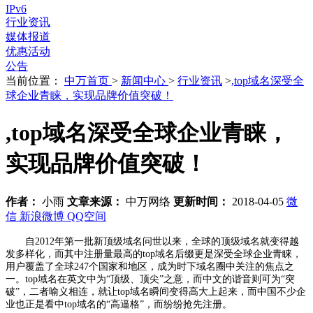
IPv6
行业资讯
媒体报道
优惠活动
公告
当前位置：
中万首页
>
新闻中心
>
行业资讯
>
,top域名深受全
球企业青睐，实现品牌价值突破！
,top域名深受全球企业青睐，
实现品牌价值突破！
作者：
小雨
文章来源：
中万网络
更新时间：
2018-04-05
微
信
新浪微博
QQ空间
自2012年第一批新顶级域名问世以来，全球的顶级域名就变得越
发多样化，而其中注册量最高的top域名后缀更是深受全球企业青睐，
用户覆盖了全球247个国家和地区，成为时下域名圈中关注的焦点之
一。top域名在英文中为“顶级、顶尖”之意，而中文的谐音则可为“突
破”，二者喻义相连，就让top域名瞬间变得高大上起来，而中国不少企
业也正是看中top域名的“高逼格”，而纷纷抢先注册。