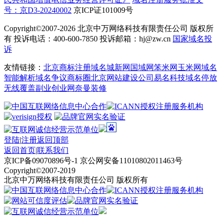
号：京D3-20240002
京ICP证101009号
Copyright©2007-2026
北京中万网络科技有限责任公司 版权所
有 投诉电话：400-600-7850 投诉邮箱：hj@zw.cn
国家域名投
诉
友情链接：
北京商标注册
域名城
新网
国域网
笨米网
玉米网
域名
智能解析
域名争议
商标圈
北京网站建设公司
易名科技
域名停放
无线覆盖
副业创业网
奈曼装修
登陆
|
注册
返回顶部
返回首页
|
联系我们
京ICP备09070896号-1 京公网安备11010802011463号
Copyright©2007-2019
北京中万网络科技有限责任公司 版权所有