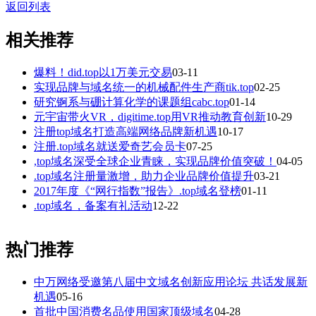
返回列表
相关推荐
爆料！did.top以1万美元交易
03-11
实现品牌与域名统一的机械配件生产商tik.top
02-25
研究锕系与硼计算化学的课题组cabc.top
01-14
元宇宙带火VR，digitime.top用VR推动教育创新
10-29
注册top域名打造高端网络品牌新机遇
10-17
注册.top域名就送爱奇艺会员卡
07-25
,top域名深受全球企业青睐，实现品牌价值突破！
04-05
.top域名注册量激增，助力企业品牌价值提升
03-21
2017年度《“网行指数”报告》.top域名登榜
01-11
.top域名，备案有礼活动
12-22
热门推荐
中万网络受邀第八届中文域名创新应用论坛 共话发展新
机遇
05-16
首批中国消费名品使用国家顶级域名
04-28