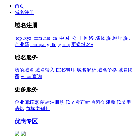
首页
域名注册
域名注册
.top
.xyz
.com
.net
.cn
.中国
.公司
.网络
.集团
热
.网址
热
.
企业
新
.company
.ltd
.group
更多域名»
域名服务
我的域名
域名转入
DNS管理
域名解析
域名价格
域名续
费
whois查询
更多服务
企业邮箱
惠
商标注册
热
软文发布
新
百科创建
新
软著申
请
热
商标类别
新
优惠专区