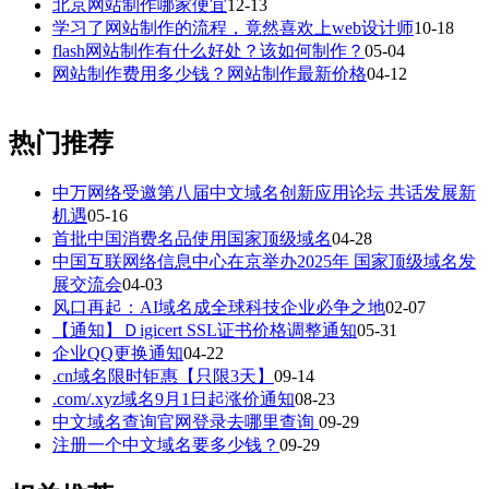
北京网站制作哪家便宜
12-13
学习了网站制作的流程，竟然喜欢上web设计师
10-18
flash网站制作有什么好处？该如何制作？
05-04
网站制作费用多少钱？网站制作最新价格
04-12
热门推荐
中万网络受邀第八届中文域名创新应用论坛 共话发展新
机遇
05-16
首批中国消费名品使用国家顶级域名
04-28
中国互联网络信息中心在京举办2025年 国家顶级域名发
展交流会
04-03
风口再起：AI域名成全球科技企业必争之地
02-07
【通知】Ｄigicert SSL证书价格调整通知
05-31
企业QQ更换通知
04-22
.cn域名限时钜惠【只限3天】
09-14
.com/.xyz域名9月1日起涨价通知
08-23
中文域名查询官网登录去哪里查询
09-29
注册一个中文域名要多少钱？
09-29