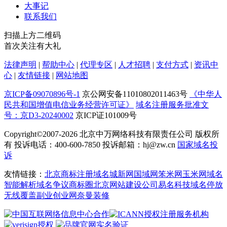
大事记
联系我们
扫描上方二维码
首次关注有大礼
法律声明
|
帮助中心
|
代理专区
|
人才招聘
|
支付方式
|
资讯中
心
|
友情链接
|
网站地图
京ICP备09070896号-1
京公网安备11010802011463号
《中华人
民共和国增值电信业务经营许可证》
域名注册服务批准文
号：京D3-20240002
京ICP证101009号
Copyright©2007-2026
北京中万网络科技有限责任公司 版权所
有 投诉电话：400-600-7850 投诉邮箱：hj@zw.cn
国家域名投
诉
友情链接：
北京商标注册
域名城
新网
国域网
笨米网
玉米网
域名
智能解析
域名争议
商标圈
北京网站建设公司
易名科技
域名停放
无线覆盖
副业创业网
奈曼装修